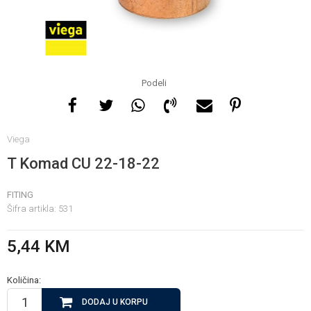
Za više informacija, pomoć
i porudžbine
065 146 845
Podeli
Radno vrijeme
Viega
08 - 16h svaki dan osim
nedelje
T Komad CU 22-18-22
FITING
Pišite nam
Šifra artikla:
531
info@gamasbn.net
5,44
KM
Količina:
DODAJ U KORPU