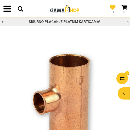
0
0
SIGURNO PLAĆANJE PLATNIM KARTICAMA!
(
0
)
POMOĆ PRI
KUPOVINI