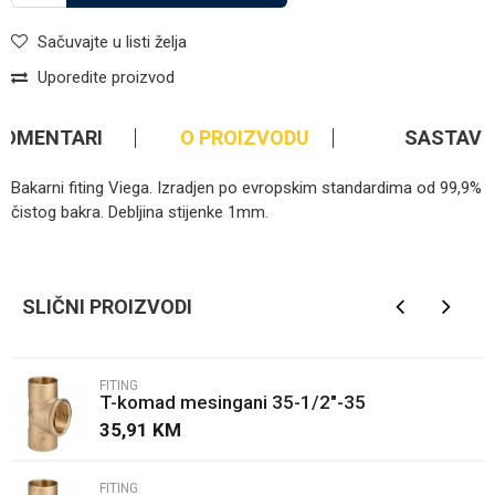
Sačuvajte u listi želja
Uporedite proizvod
KOMENTARI
O PROIZVODU
SASTAV
Bakarni fiting Viega. Izradjen po evropskim standardima od 99,9%
čistog bakra. Debljina stijenke 1mm.
Kategorija
Fiting
Ime/Nadimak
Brendovi
Viega
SLIČNI PROIZVODI
Email
FITING
T-komad mesingani 35-1/2"-35
Poruka
35,91
KM
FITING