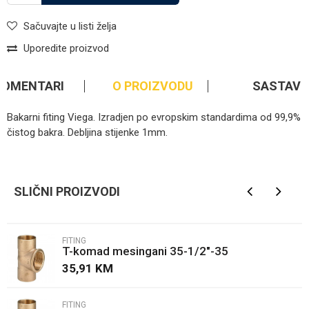
Sačuvajte u listi želja
Uporedite proizvod
KOMENTARI
O PROIZVODU
SASTAV
Bakarni fiting Viega. Izradjen po evropskim standardima od 99,9%
čistog bakra. Debljina stijenke 1mm.
Kategorija
Fiting
Ime/Nadimak
Brendovi
Viega
SLIČNI PROIZVODI
Email
FITING
T-komad mesingani 35-1/2"-35
Poruka
35,91
KM
FITING