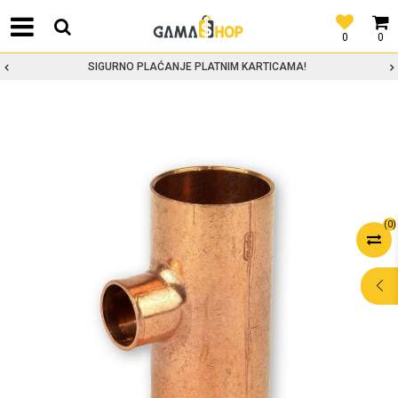
0
0
SIGURNO PLAĆANJE PLATNIM KARTICAMA!
(
0
)
POMOĆ PRI
KUPOVINI