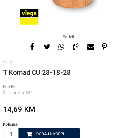
Za više informacija, pomoć
i porudžbine
065 146 845
Podeli
Radno vrijeme
Viega
08 - 16h svaki dan osim
nedelje
T Komad CU 28-18-28
FITING
Pišite nam
Šifra artikla:
584
info@gamasbn.net
14,69
KM
Količina:
DODAJ U KORPU