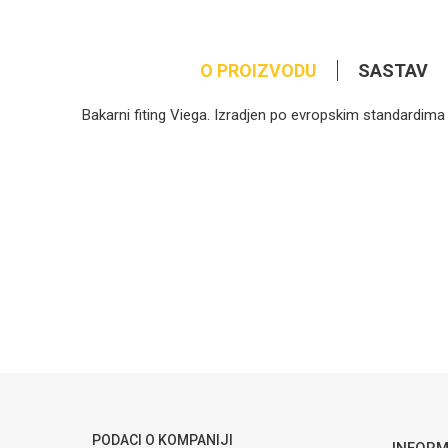
O PROIZVODU
SASTAV
Bakarni fiting Viega. Izradjen po evropskim standardima
Kategorija
Ime/Nadimak
Brendovi
Poruka
POŠALJI
PODACI O KOMPANIJI
INFORM