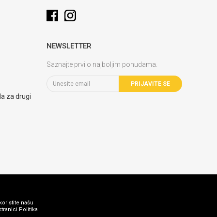
NEWSLETTER
Saznajte prvi o najboljim ponudama.
PRIJAVITE SE
la za drugi
koristite našu
ranici Politika