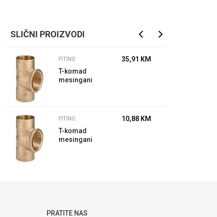
SLIČNI PROIZVODI
35,91
KM
FITING
T-komad
mesingani
35-1/2"-35
10,88
KM
FITING
T-komad
mesingani
28-1/2"-28
PRATITE NAS