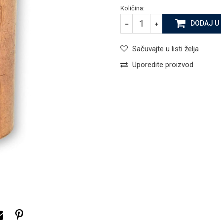
Količina:
DODAJ U
Sačuvajte u listi želja
Uporedite proizvod