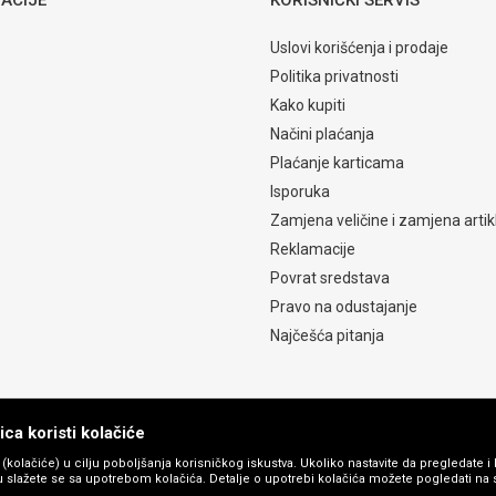
Uslovi korišćenja i prodaje
Politika privatnosti
Kako kupiti
Načini plaćanja
Plaćanje karticama
Isporuka
Zamjena veličine i zamjena artik
Reklamacije
Povrat sredstava
Pravo na odustajanje
Najčešća pitanja
ca koristi kolačiće
s (kolačiće) u cilju poboljšanja korisničkog iskustva. Ukoliko nastavite da pregledate i 
 slažete se sa upotrebom kolačića. Detalje o upotrebi kolačića možete pogledati na st