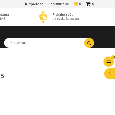
0
0
Prijavite se
Registrujte se
MOGUĆNOST BESPLATNE ISPORUKE!
itanja
Fiskalni račun
 845
uz svaku kupovinu
Pretraži sajt
(
0
)
35
POMOĆ PRI
KUPOVINI