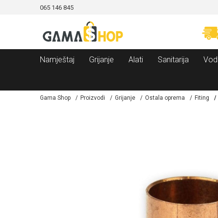
065 146 845
CAMA!
MOGUĆNOST BESPLATNE ISPORUKE!
Namještaj
Grijanje
Alati
Sanitarija
Vod
Gama Shop
Proizvodi
Grijanje
Ostala oprema
Fiting