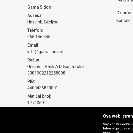
Gama S doo
O nama
Adresa
Kontakt
Hase bb, Bijeljina
Telefon:
065 146 845
Email:
info@gamasbn.net
Račun
Unicredit Bank A.D. Banja Luka
3381902212258898
PIB:
4400436830001
Matični broj:
1774069
Ova web-strani
Sajt koristi cookie
Internet prodavnicu
privatnosti.