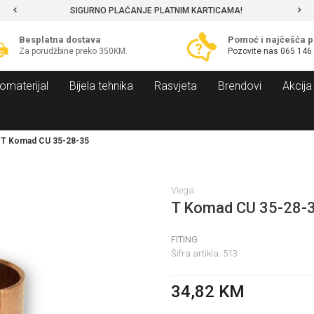
SIGURNO PLAĆANJE PLATNIM KARTICAMA!
Besplatna dostava
Pomoć i najčešća p
Za porudžbine preko 350KM.
Pozovite nas
065 146
omaterijal
Bijela tehnika
Rasvjeta
Brendovi
Akcija
T Komad CU 35-28-35
Viega
T Komad CU 35-28-
FITING
Šifra artikla:
513
34,82
KM