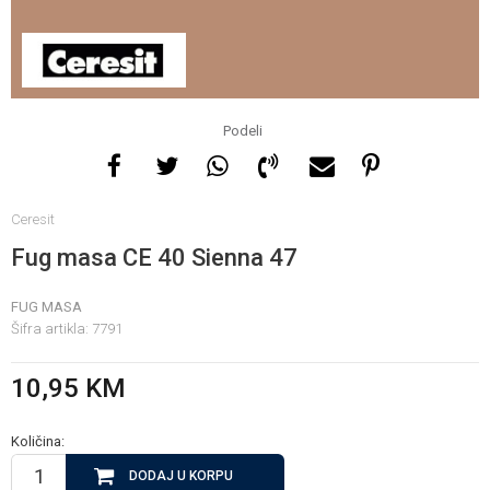
Za više informacija, pomoć
i porudžbine
065 146 845
Podeli
Radno vrijeme
Ceresit
08 - 16h svaki dan osim
nedelje
Fug masa CE 40 Sienna 47
FUG MASA
Pišite nam
Šifra artikla:
7791
info@gamasbn.net
10,95
KM
Količina:
DODAJ U KORPU