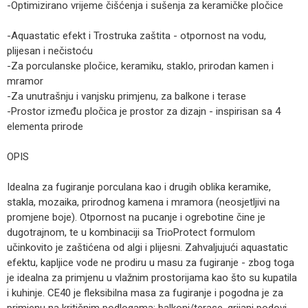
-Optimizirano vrijeme čišćenja i sušenja za keramičke pločice
-Aquastatic efekt i Trostruka zaštita - otpornost na vodu,
plijesan i nečistoću
-Za porculanske pločice, keramiku, staklo, prirodan kamen i
mramor
-Za unutrašnju i vanjsku primjenu, za balkone i terase
-Prostor između pločica je prostor za dizajn - inspirisan sa 4
elementa prirode
OPIS
Idealna za fugiranje porculana kao i drugih oblika keramike,
stakla, mozaika, prirodnog kamena i mramora (neosjetljivi na
promjene boje). Otpornost na pucanje i ogrebotine čine je
dugotrajnom, te u kombinaciji sa TrioProtect formulom
učinkovito je zaštićena od algi i plijesni. Zahvaljujući aquastatic
efektu, kapljice vode ne prodiru u masu za fugiranje - zbog toga
je idealna za primjenu u vlažnim prostorijama kao što su kupatila
i kuhinje. CE40 je fleksibilna masa za fugiranje i pogodna je za