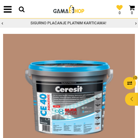
0
0
SIGURNO PLAĆANJE PLATNIM KARTICAMA!
(
0
)
POMOĆ PRI
KUPOVINI