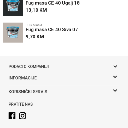
Fug masa CE 40 Ugalj 18
Poruka
13,10
KM
FUG MASA
Fug masa CE 40 Siva 07
9,70
KM
POŠALJI
PODACI O KOMPANIJI
Gama S doo
INFORMACIJE
O nama
Adresa
KORISNIČKI SERVIS
Hase bb, Bijeljina
Kontakt
Uslovi korišćenja i prodaje
Telefon:
PRATITE NAS
Politika privatnosti
065 146 845
Kako kupiti
Email:
info@gamasbn.net
Načini plaćanja