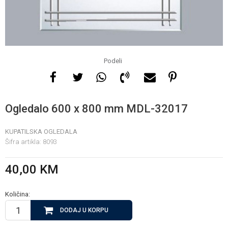
Za više informacija, pomoć
i porudžbine
065 146 845
Podeli
Radno vrijeme
08 - 16h svaki dan osim
Ogledalo 600 x 800 mm MDL-32017
nedelje
KUPATILSKA OGLEDALA
Šifra artikla:
8093
Pišite nam
info@gamasbn.net
40,00
KM
Količina:
DODAJ U KORPU