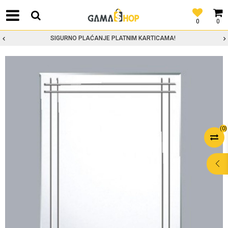
0
0
SIGURNO PLAĆANJE PLATNIM KARTICAMA!
(
0
)
POMOĆ PRI
KUPOVINI