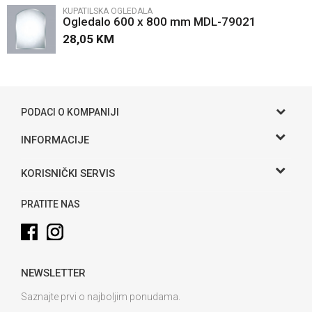
KUPATILSKA OGLEDALA
Ogledalo 600 x 800 mm MDL-79021
28,05
KM
POŠALJI
PODACI O KOMPANIJI
Gama S doo
INFORMACIJE
O nama
Adresa
KORISNIČKI SERVIS
Hase bb, Bijeljina
Kontakt
Uslovi korišćenja i prodaje
Telefon:
PRATITE NAS
Politika privatnosti
065 146 845
Kako kupiti
Email:
info@gamasbn.net
Načini plaćanja
NEWSLETTER
Plaćanje karticama
Račun
Unicredit Bank A.D. Banja Luka
Isporuka
Saznajte prvi o najboljim ponudama.
3381902212258898
Zamjena veličine i zamjena artikla za drugi