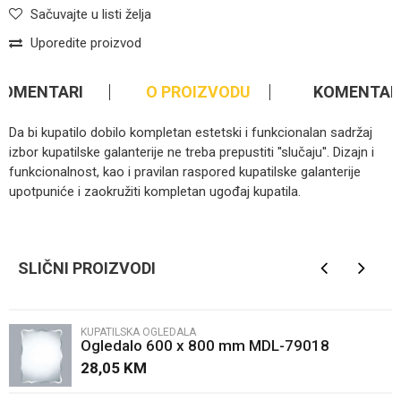
Sačuvajte u listi želja
Uporedite proizvod
KOMENTARI
O PROIZVODU
KOMENTAR
Da bi kupatilo dobilo kompletan estetski i funkcionalan sadržaj
izbor kupatilske galanterije ne treba prepustiti ''slučaju''. Dizajn i
funkcionalnost, kao i pravilan raspored kupatilske galanterije
upotpuniće i zaokružiti kompletan ugođaj kupatila.
Ime/Nadimak
SLIČNI PROIZVODI
Email
KUPATILSKA OGLEDALA
Ogledalo 600 x 800 mm MDL-79018
Poruka
28,05
KM