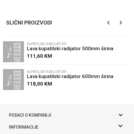
Kategorija
Kupatilski radijatori
Ime/Nadimak
Brendovi
Maktek
SLIČNI PROIZVODI
Email
KUPATILSKI RADIJATORI
Lava kupatilski radijator 500mm širina
Poruka
111,60
KM
KUPATILSKI RADIJATORI
Lava kupatilski radijator 600mm širina
118,00
KM
POŠALJI
PODACI O KOMPANIJI
Gama S doo
INFORMACIJE