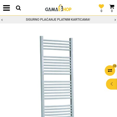
0
0
SIGURNO PLAĆANJE PLATNIM KARTICAMA!
(
0
)
POMOĆ PRI
KUPOVINI