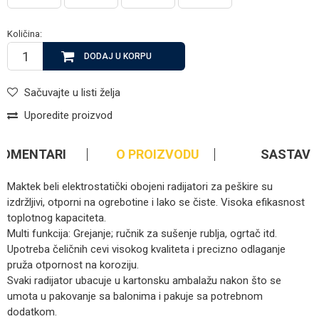
Količina:
DODAJ U KORPU
Sačuvajte u listi želja
Uporedite proizvod
KOMENTARI
O PROIZVODU
SASTAV
Maktek beli elektrostatički obojeni radijatori za peškire su
izdržljivi, otporni na ogrebotine i lako se čiste. Visoka efikasnost
toplotnog kapaciteta.
Multi funkcija: Grejanje; ručnik za sušenje rublja, ogrtač itd.
Upotreba čeličnih cevi visokog kvaliteta i precizno odlaganje
pruža otpornost na koroziju.
Svaki radijator ubacuje u kartonsku ambalažu nakon što se
umota u pakovanje sa balonima i pakuje sa potrebnom
dodatkom.