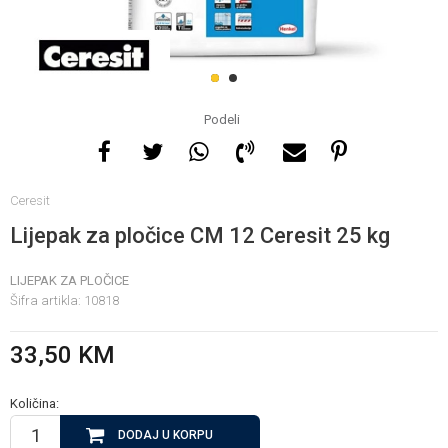
Za više informacija, pomoć
i porudžbine
1
2
065 146 845
Podeli
Radno vrijeme
Ceresit
08 - 16h svaki dan osim
nedelje
Lijepak za pločice CM 12 Ceresit 25 kg
LIJEPAK ZA PLOČICE
Pišite nam
Šifra artikla:
10818
info@gamasbn.net
33,50
KM
Količina:
DODAJ U KORPU