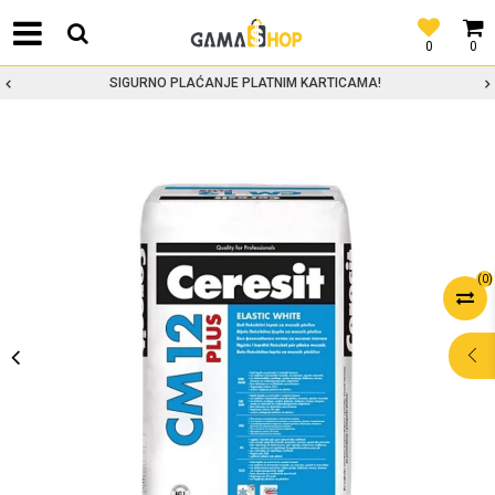
0
0
SIGURNO PLAĆANJE PLATNIM KARTICAMA!
(
0
)
POMOĆ PRI
KUPOVINI