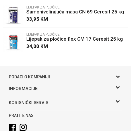
LIJEPAK ZA PLOČICE
Samonivelirajuća masa CN 69 Ceresit 25 kg
Poruka
33,95
KM
LIJEPAK ZA PLOČICE
Lijepak za pločice flex CM 17 Ceresit 25 kg
34,00
KM
POŠALJI
PODACI O KOMPANIJI
Gama S doo
INFORMACIJE
O nama
Adresa
KORISNIČKI SERVIS
Hase bb, Bijeljina
Kontakt
Uslovi korišćenja i prodaje
Telefon:
PRATITE NAS
Politika privatnosti
065 146 845
Kako kupiti
Email: