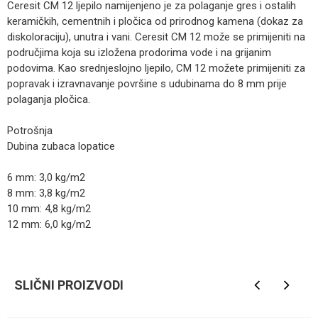
Ceresit CM 12 ljepilo namijenjeno je za polaganje gres i ostalih
keramičkih, cementnih i pločica od prirodnog kamena (dokaz za
diskoloraciju), unutra i vani. Ceresit CM 12 može se primijeniti na
područjima koja su izložena prodorima vode i na grijanim
podovima. Kao srednjeslojno ljepilo, CM 12 možete primijeniti za
popravak i izravnavanje površine s udubinama do 8 mm prije
polaganja pločica.
Potrošnja
Dubina zubaca lopatice
6 mm: 3,0 kg/m2
8 mm: 3,8 kg/m2
10 mm: 4,8 kg/m2
12 mm: 6,0 kg/m2
Kategorija
Lijepak za pločice
Ime/Nadimak
Brendovi
Ceresit
SLIČNI PROIZVODI
Email