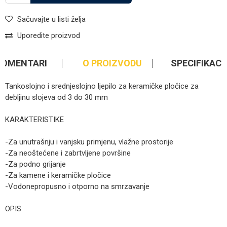
Sačuvajte u listi želja
Uporedite proizvod
KOMENTARI
O PROIZVODU
SPECIFIKACI
Tankoslojno i srednjeslojno ljepilo za keramičke pločice za
debljinu slojeva od 3 do 30 mm
KARAKTERISTIKE
-Za unutrašnju i vanjsku primjenu, vlažne prostorije
-Za neoštećene i zabrtvljene površine
-Za podno grijanje
-Za kamene i keramičke pločice
-Vodonepropusno i otporno na smrzavanje
OPIS