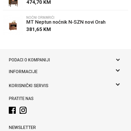
474,70
KM
NOĆNI ORMARIĆI
MT Neptun noćnik N-SZN novi Orah
381,65
KM
POŠALJI
PODACI O KOMPANIJI
Gama S doo
INFORMACIJE
O nama
Adresa
KORISNIČKI SERVIS
Hase bb, Bijeljina
Kontakt
Uslovi korišćenja i prodaje
Telefon:
PRATITE NAS
Politika privatnosti
065 146 845
Kako kupiti
Email:
info@gamasbn.net
Načini plaćanja
NEWSLETTER
Plaćanje karticama
Račun