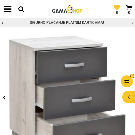
0
0
SIGURNO PLAĆANJE PLATNIM KARTICAMA!
(
0
)
POMOĆ PRI
KUPOVINI