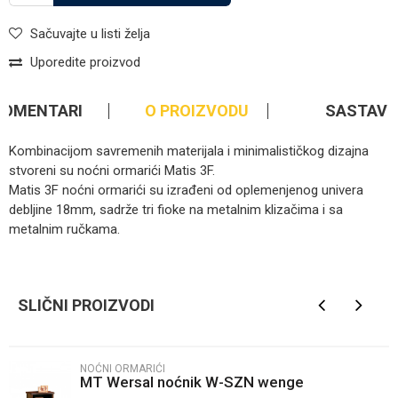
Sačuvajte u listi želja
Uporedite proizvod
KOMENTARI
O PROIZVODU
SASTAV
Kombinacijom savremenih materijala i minimalističkog dizajna
stvoreni su noćni ormarići Matis 3F.
Matis 3F noćni ormarići su izrađeni od oplemenjenog univera
debljine 18mm, sadrže tri fioke na metalnim klizačima i sa
metalnim ručkama.
Kategorija
Noćni ormarići
Ime/Nadimak
Brendovi
Matis
SLIČNI PROIZVODI
Email
NOĆNI ORMARIĆI
MT Wersal noćnik W-SZN wenge
Poruka