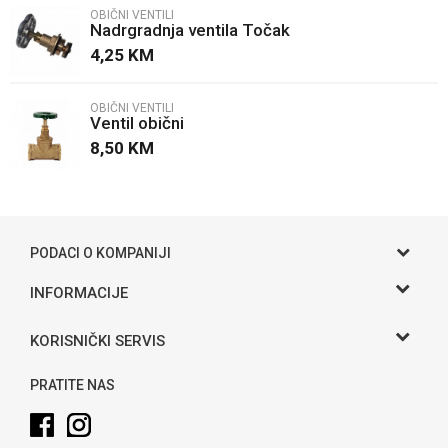
OBIČNI VENTILI
Nadrgradnja ventila Točak
Poruka
4,25
KM
OBIČNI VENTILI
Ventil obični
8,50
KM
POŠALJI
PODACI O KOMPANIJI
Gama S doo
INFORMACIJE
O nama
Adresa
KORISNIČKI SERVIS
Hase bb, Bijeljina
Kontakt
Uslovi korišćenja i prodaje
Telefon:
PRATITE NAS
Politika privatnosti
065 146 845
Kako kupiti
Email: