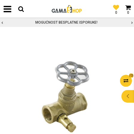
0
0
MOGUĆNOST BESPLATNE ISPORUKE!
(
0
)
POMOĆ PRI
KUPOVINI