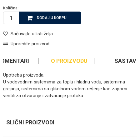
Količina:
DODAJ U KORPU
Sačuvajte u listi želja
Uporedite proizvod
KOMENTARI
O PROIZVODU
SASTAV
Upotreba proizvoda:
U vodovodnim sistemima za toplu i hladnu vodu, sistemima
grejanja, sistemima sa glikolnom vodom rešenje kao zaporni
ventili za otvaranje i zatvaranje protoka.
Ime/Nadimak
SLIČNI PROIZVODI
Email