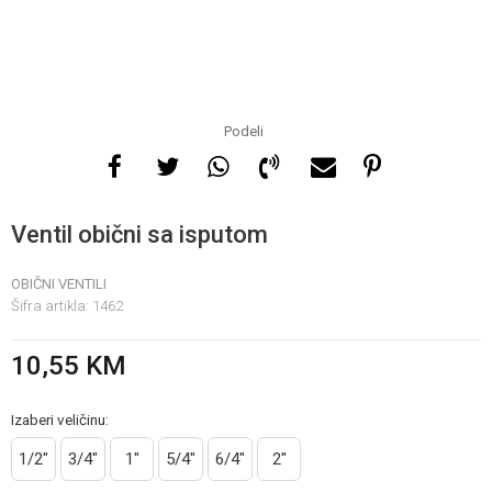
Za više informacija, pomoć
i porudžbine
065 146 845
Podeli
Radno vrijeme
08 - 16h svaki dan osim
Ventil obični sa isputom
nedelje
OBIČNI VENTILI
Šifra artikla:
1462
Pišite nam
info@gamasbn.net
10,55
KM
Izaberi veličinu:
1/2"
3/4"
1"
5/4"
6/4"
2"