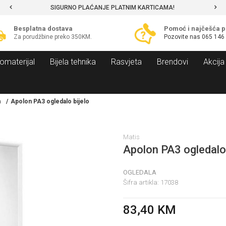
SIGURNO PLAĆANJE PLATNIM KARTICAMA!
Besplatna dostava
Pomoć i najčešća p
Za porudžbine preko 350KM.
Pozovite nas
065 146
omaterijal
Bijela tehnika
Rasvjeta
Brendovi
Akcija
a
Apolon PA3 ogledalo bijelo
Matis
Apolon PA3 ogledalo 
OGLEDALA
Šifra artikla:
17038
83,40
KM