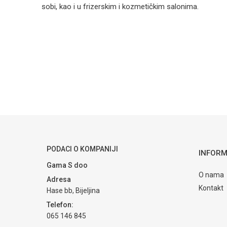
sobi, kao i u frizerskim i kozmetičkim salonima.
Kategorija
Ime/Nadimak
Brendovi
Poruka
POŠALJI
PODACI O KOMPANIJI
INFORM
Gama S doo
O nama
Adresa
Kontakt
Hase bb, Bijeljina
Telefon:
065 146 845