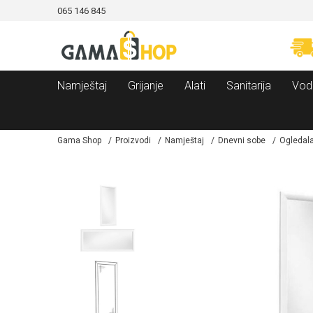
065 146 845
CAMA!
MOGUĆNOST BESPLATNE ISPORUKE!
Namještaj
Grijanje
Alati
Sanitarija
Vod
Gama Shop
Proizvodi
Namještaj
Dnevni sobe
Ogledal