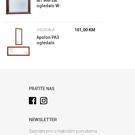
MT Wersal
ogledalo W-
L2 wenge
101,00
KM
OGLEDALA
Apolon PA3
ogledalo
Hrast
PRATITE NAS
NEWSLETTER
Saznajte prvi o najboljim ponudama.