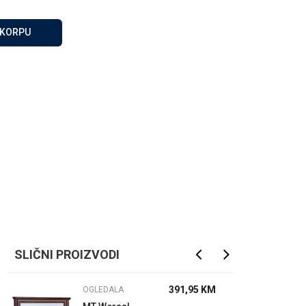
Za više informacija, pomoć
i porudžbine
 KORPU
065 146 845
Radno vrijeme
08 - 16h svaki dan osim
nedelje
Pišite nam
info@gamasbn.net
SLIČNI PROIZVODI
391,95
KM
OGLEDALA