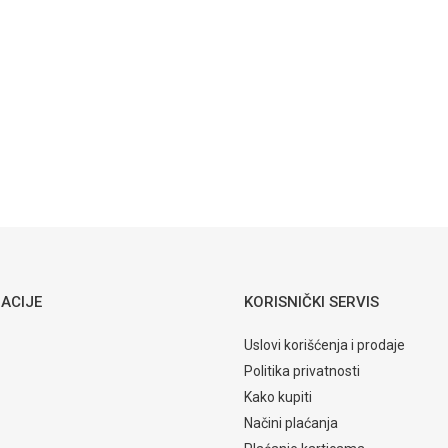
Ogledalo
OMS 6026
1000x120x700mm
Ogledala
Email
Matis
ACIJE
KORISNIČKI SERVIS
Uslovi korišćenja i prodaje
Politika privatnosti
Kako kupiti
Načini plaćanja