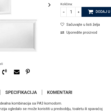
Količina:
DODAJ U
Sačuvajte u listi želja
Uporedite proizvod
li
SPECIFIKACIJA
KOMENTARI
 Idealna kombinacija sa PA3 komodom.
101,15
KM
OGLEDALA
a ogledalo se može koristiti u predsoblju, toaletu ili spavaćoj