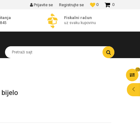
0
0
Prijavite se
Registrujte se
MOGUĆNOST BESPLATNE ISPORUKE!
itanja
Fiskalni račun
 845
uz svaku kupovinu
Pretraži sajt
(
0
)
bijelo
POMOĆ PRI
KUPOVINI