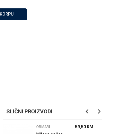
Za više informacija, pomoć
i porudžbine
 KORPU
065 146 845
Radno vrijeme
08 - 16h svaki dan osim
nedelje
Pišite nam
info@gamasbn.net
SLIČNI PROIZVODI
59,50
KM
ORMARI