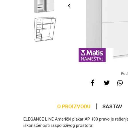
Pode
O PROIZVODU
SASTAV
ELEGANCE LINE Američki plakar AP 180 pravo je rešenje 
iskorišćenosti raspoloživog prostora.