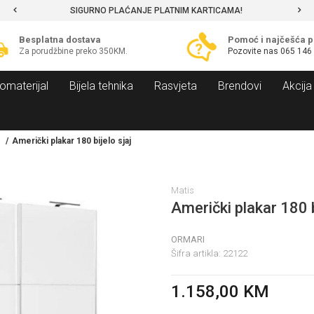
SIGURNO PLAĆANJE PLATNIM KARTICAMA!
Besplatna dostava
Pomoć i najčešća p
Za porudžbine preko 350KM.
Pozovite nas
065 146
omaterijal
Bijela tehnika
Rasvjeta
Brendovi
Akcija
Američki plakar 180 bijelo sjaj
Matis
Američki plakar 180 b
ORMARI
Šifra artikla:
22122
1.158,00
KM