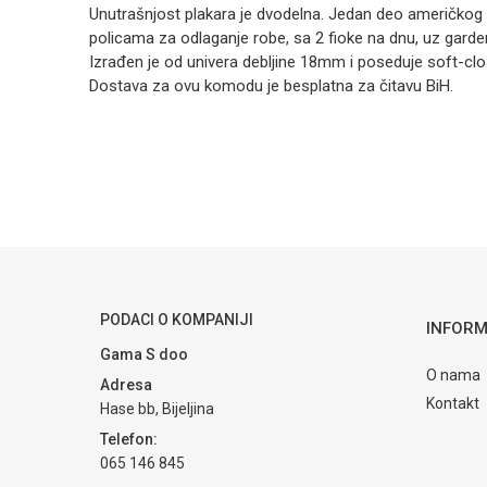
Unutrašnjost plakara je dvodelna. Jedan deo američkog 
policama za odlaganje robe, sa 2 fioke na dnu, uz garder
Izrađen je od univera debljine 18mm i poseduje soft-c
Dostava za ovu komodu je besplatna za čitavu BiH.
Kategorija
Ime/Nadimak
Brendovi
Poruka
PODACI O KOMPANIJI
INFORM
Gama S doo
POŠALJI
O nama
Adresa
Kontakt
Hase bb, Bijeljina
Telefon:
065 146 845