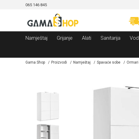
065 146 845
CAMA!
MOGUĆNOST BESPLATNE ISPORUKE!
Namještaj
Grijanje
Alati
Sanitarija
Vod
Gama Shop
Proizvodi
Namještaj
Spavaće sobe
Ormari