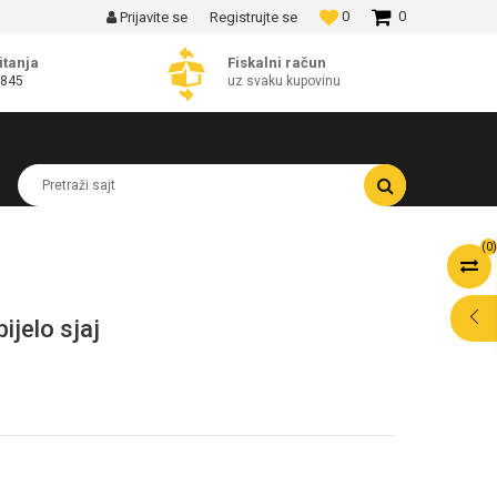
0
0
Prijavite se
Registrujte se
MOGUĆNOST BESPLATNE ISPORUKE!
itanja
Fiskalni račun
 845
uz svaku kupovinu
Pretraži sajt
(
0
)
ijelo sjaj
POMOĆ PRI
KUPOVINI