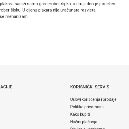
Fortuna
plakara sadrži samo garderober šipku, a drugi deo je podeljen
plakar FBU
ober šipku. U cijenu plakara nije uračunata rasvjeta.
Hrast
lose mehanizam.
712,00
KM
ORMARI
Ormari
Email
Fortuna
plakar FB3
Matis
Sniježni hrast
ACIJE
KORISNIČKI SERVIS
Uslovi korišćenja i prodaje
Politika privatnosti
Kako kupiti
Načini plaćanja