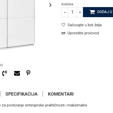
Količina:
DODAJ U
Sačuvajte u listi želja
Uporedite proizvod
li
SPECIFIKACIJA
KOMENTARI
za postizanje enterijerske praktičnosti i maksimalne
487,35
KM
ORMARI