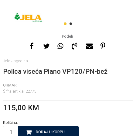
Za više informacija, pomoć
i porudžbine
1
2
065 146 845
Podeli
Radno vrijeme
Jela Jagodina
08 - 16h svaki dan osim
nedelje
Polica viseća Piano VP120/PN-bež
ORMARI
Pišite nam
Šifra artikla:
22775
info@gamasbn.net
115,00
KM
Količina:
DODAJ U KORPU