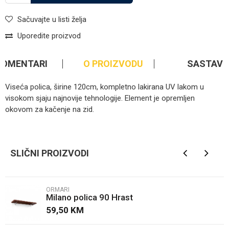
Sačuvajte u listi želja
Uporedite proizvod
KOMENTARI
O PROIZVODU
SASTAV
Viseća polica, širine 120cm, kompletno lakirana UV lakom u
visokom sjaju najnovije tehnologije. Element je opremljen
okovom za kačenje na zid.
Kategorija
Ormari
Ime/Nadimak
Brendovi
Jela Jagodina
SLIČNI PROIZVODI
Email
ORMARI
Milano polica 90 Hrast
Poruka
59,50
KM