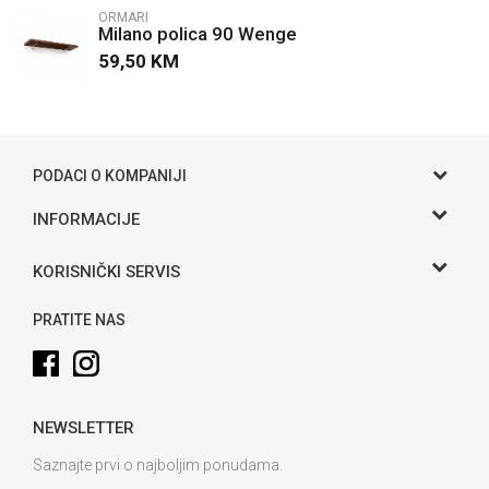
ORMARI
Milano polica 90 Wenge
59,50
KM
POŠALJI
PODACI O KOMPANIJI
Gama S doo
INFORMACIJE
O nama
Adresa
KORISNIČKI SERVIS
Hase bb, Bijeljina
Kontakt
Uslovi korišćenja i prodaje
Telefon:
PRATITE NAS
Politika privatnosti
065 146 845
Kako kupiti
Email:
info@gamasbn.net
Načini plaćanja
NEWSLETTER
Plaćanje karticama
Račun
Unicredit Bank A.D. Banja Luka
Isporuka
Saznajte prvi o najboljim ponudama.
3381902212258898
Zamjena veličine i zamjena artikla za drugi