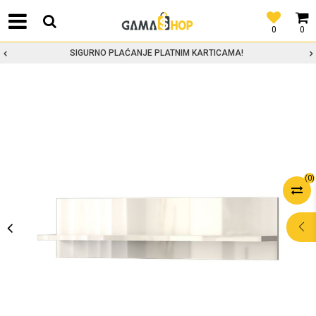
0
0
SIGURNO PLAĆANJE PLATNIM KARTICAMA!
(
0
)
POMOĆ PRI
KUPOVINI