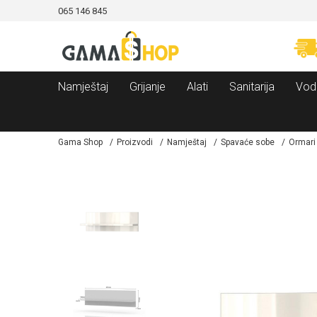
065 146 845
CAMA!
MOGUĆNOST BESPLATNE ISPORUKE!
Namještaj
Grijanje
Alati
Sanitarija
Vod
Gama Shop
Proizvodi
Namještaj
Spavaće sobe
Ormari