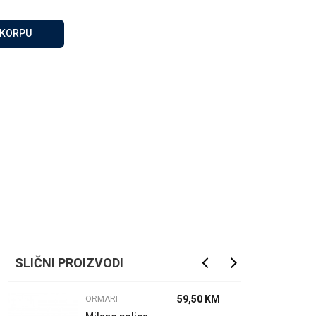
Za više informacija, pomoć
i porudžbine
 KORPU
065 146 845
Radno vrijeme
08 - 16h svaki dan osim
nedelje
Pišite nam
info@gamasbn.net
SLIČNI PROIZVODI
59,50
KM
ORMARI