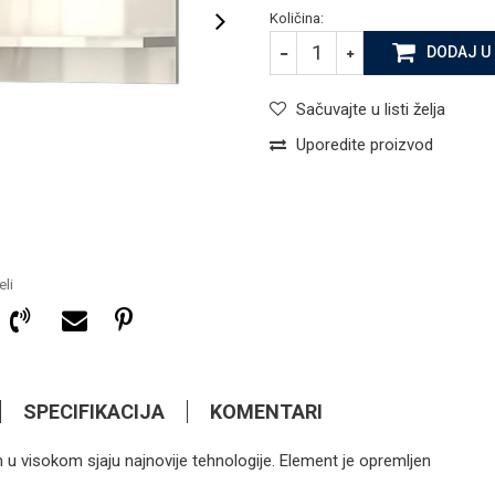
Količina:
DODAJ U
Sačuvajte u listi želja
Uporedite proizvod
li
SPECIFIKACIJA
KOMENTARI
 u visokom sjaju najnovije tehnologije. Element je opremljen
487,35
KM
ORMARI