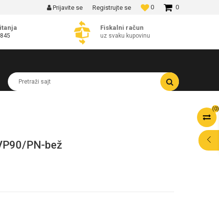
0
0
Prijavite se
Registrujte se
MOGUĆNOST BESPLATNE ISPORUKE!
itanja
Fiskalni račun
 845
uz svaku kupovinu
Pretraži sajt
(
0
)
 VP90/PN-bež
POMOĆ PRI
KUPOVINI