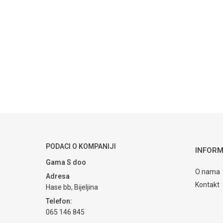
Kategorija
Or
Ime/Nadimak
Brendovi
Je
Poruka
POŠALJI
PODACI O KOMPANIJI
INFORM
Gama S doo
O nama
Adresa
Kontakt
Hase bb, Bijeljina
Telefon:
065 146 845