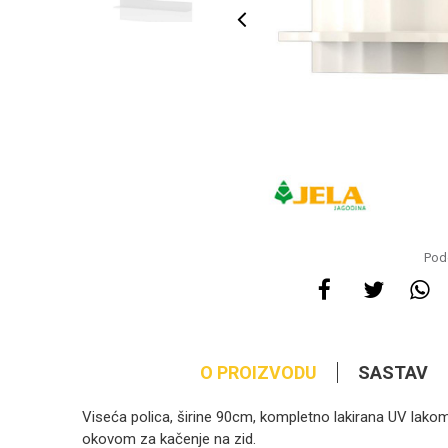
Pode
O PROIZVODU
SASTAV
Viseća polica, širine 90cm, kompletno lakirana UV lakom
okovom za kačenje na zid.