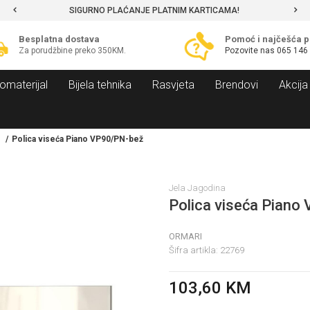
SIGURNO PLAĆANJE PLATNIM KARTICAMA!
Besplatna dostava
Pomoć i najčešća p
Za porudžbine preko 350KM.
Pozovite nas
065 146
omaterijal
Bijela tehnika
Rasvjeta
Brendovi
Akcija
Polica viseća Piano VP90/PN-bež
Jela Jagodina
Polica viseća Piano
ORMARI
Šifra artikla:
22769
103,60
KM