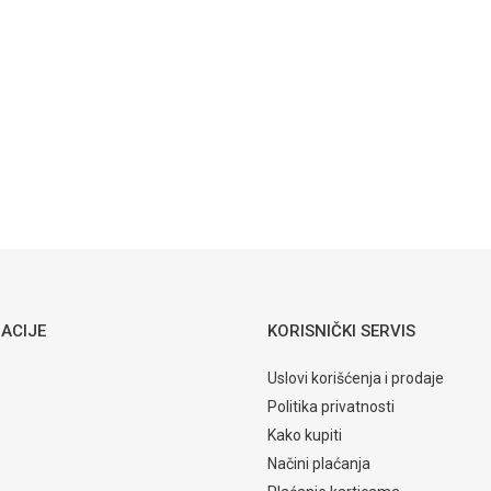
Fortuna
mari
plakar FBU
Email
Hrast
la Jagodina
712,00
KM
ORMARI
Fortuna
plakar FB3
Sniježni hrast
ACIJE
KORISNIČKI SERVIS
Uslovi korišćenja i prodaje
Politika privatnosti
Kako kupiti
Načini plaćanja