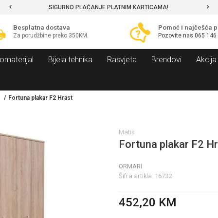
SIGURNO PLAĆANJE PLATNIM KARTICAMA!
Besplatna dostava
Pomoć i najčešća p
Za porudžbine preko 350KM.
Pozovite nas
065 146
omaterijal
Bijela tehnika
Rasvjeta
Brendovi
Akcija
Fortuna plakar F2 Hrast
Matis
Fortuna plakar F2 H
ORMARI
Šifra artikla:
16732
452,20
KM