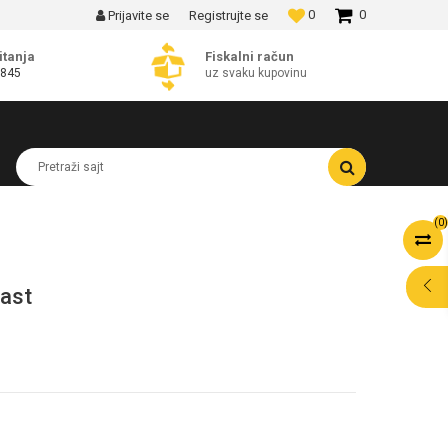
0
0
Prijavite se
Registrujte se
MOGUĆNOST BESPLATNE ISPORUKE!
itanja
Fiskalni račun
 845
uz svaku kupovinu
Pretraži sajt
(
0
)
rast
POMOĆ PRI
KUPOVINI