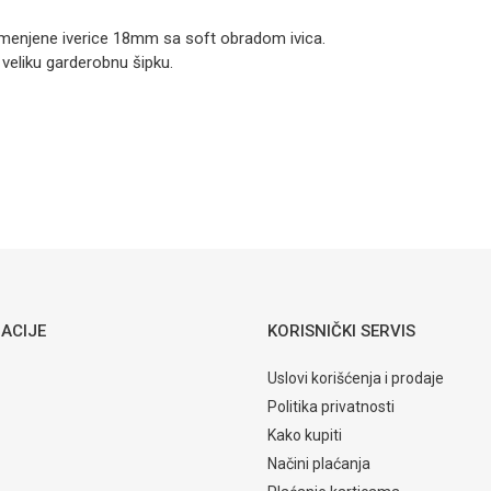
Fortuna
plakar FBU
emenjene iverice 18mm sa soft obradom ivica.
Hrast
 veliku garderobnu šipku.
Ormari
Email
712,00
KM
ORMARI
Matis
Fortuna
plakar FB3
Sniježni hrast
ACIJE
KORISNIČKI SERVIS
Uslovi korišćenja i prodaje
Politika privatnosti
Kako kupiti
Načini plaćanja