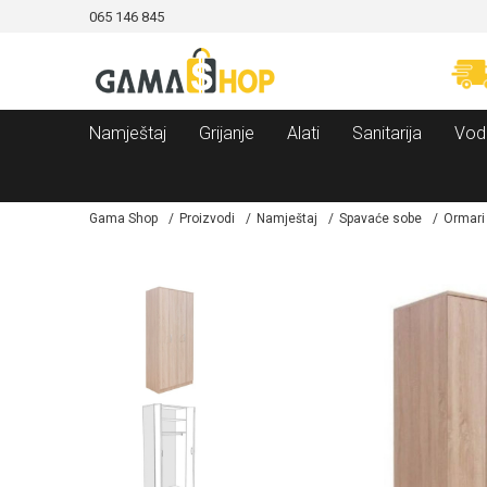
065 146 845
CAMA!
MOGUĆNOST BESPLATNE ISPORUKE!
Namještaj
Grijanje
Alati
Sanitarija
Vod
Gama Shop
Proizvodi
Namještaj
Spavaće sobe
Ormari