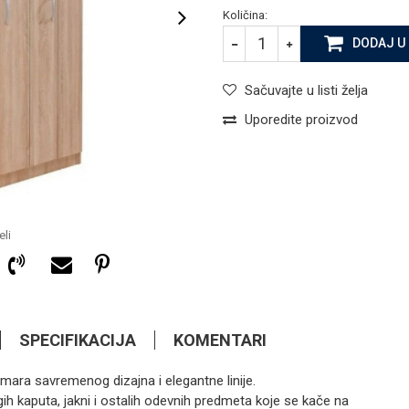
Količina:
DODAJ U
Sačuvajte u listi želja
Uporedite proizvod
li
SPECIFIKACIJA
KOMENTARI
rmara savremenog dizajna i elegantne linije.
487,35
KM
ORMARI
h kaputa, jakni i ostalih odevnih predmeta koje se kače na