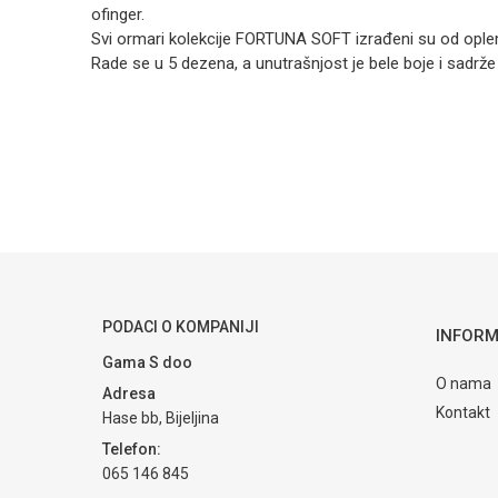
ofinger.
Svi ormari kolekcije FORTUNA SOFT izrađeni su od opl
Rade se u 5 dezena, a unutrašnjost je bele boje i sadrže
Kategorija
Ime/Nadimak
Brendovi
Poruka
PODACI O KOMPANIJI
INFORM
POŠALJI
Gama S doo
O nama
Adresa
Kontakt
Hase bb, Bijeljina
Telefon:
065 146 845