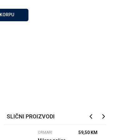
Za više informacija, pomoć
i porudžbine
 KORPU
065 146 845
Radno vrijeme
08 - 16h svaki dan osim
nedelje
Pišite nam
info@gamasbn.net
SLIČNI PROIZVODI
59,50
KM
ORMARI