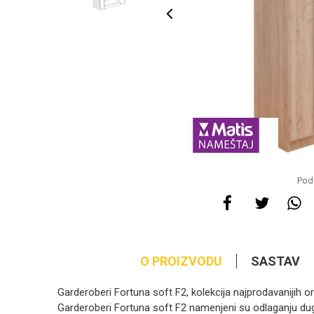
Pode
O PROIZVODU
SASTAV
Garderoberi Fortuna soft F2, kolekcija najprodavanijih o
Garderoberi Fortuna soft F2 namenjeni su odlaganju dugi