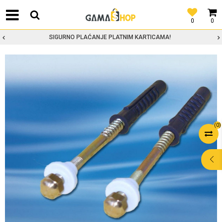
0
0
SIGURNO PLAĆANJE PLATNIM KARTICAMA!
(
0
)
POMOĆ PRI
KUPOVINI