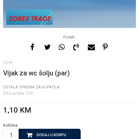
Za više informacija, pomoć
i porudžbine
065 146 845
Podeli
Radno vrijeme
Zorex
08 - 16h svaki dan osim
nedelje
Vijak za wc šolju (par)
OSTALA OPREMA ZA KUPATILA
Pišite nam
Šifra artikla:
270
info@gamasbn.net
1,10
KM
Količina:
DODAJ U KORPU