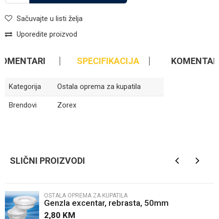
Sačuvajte u listi želja
Uporedite proizvod
KOMENTARI
SPECIFIKACIJA
KOMENTAR
Kategorija
Ostala oprema za kupatila
Brendovi
Zorex
Ime/Nadimak
SLIČNI PROIZVODI
Email
OSTALA OPREMA ZA KUPATILA
Genzla excentar, rebrasta, 50mm
Poruka
2,80
KM