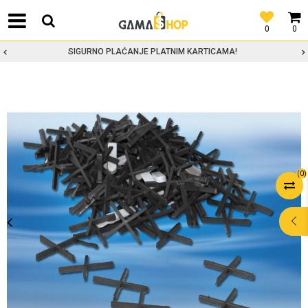
0
0
SIGURNO PLAĆANJE PLATNIM KARTICAMA!
(
0
)
POMOĆ PRI
KUPOVINI