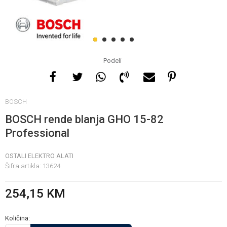
Za više informacija, pomoć
i porudžbine
1
2
3
4
5
065 146 845
Podeli
Radno vrijeme
BOSCH
08 - 16h svaki dan osim
nedelje
BOSCH rende blanja GHO 15-82
Professional
Pišite nam
OSTALI ELEKTRO ALATI
info@gamasbn.net
Šifra artikla:
13624
254,15
KM
Količina: