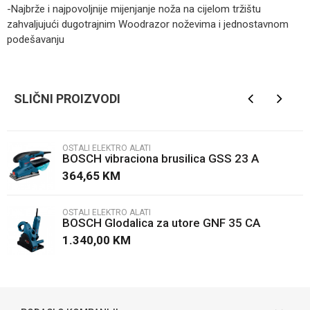
-Najbrže i najpovoljnije mijenjanje noža na cijelom tržištu
zahvaljujući dugotrajnim Woodrazor noževima i jednostavnom
podešavanju
Kategorija
Ostali elektro alati
Ime/Nadimak
Brendovi
BOSCH
SLIČNI PROIZVODI
Email
OSTALI ELEKTRO ALATI
BOSCH vibraciona brusilica GSS 23 A
Poruka
364,65
KM
OSTALI ELEKTRO ALATI
BOSCH Glodalica za utore GNF 35 CA
1.340,00
KM
POŠALJI