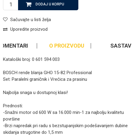
DODAJ U KORPU
Sačuvajte u listi želja
Uporedite proizvod
KOMENTARI
O PROIZVODU
SASTAV
Kataloški broj: 0 601 594 003
BOSCH rende blanja GHO 15-82 Professional
Set: Paralelni graničnik i Vrećica za prasinu
Najbolja snaga u dostupnoj klasi!
Prednosti:
-Snažni motor od 600 W sa 16.000 min-1 za najbolju kvalitetu
površine
-Brzi napredak pri radu s bezstupanjskim podešavanjem dubine
skidanja strugotine do 1,5 mm