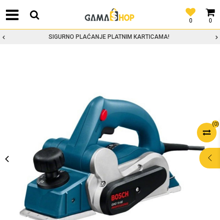
0
0
SIGURNO PLAĆANJE PLATNIM KARTICAMA!
(
0
)
POMOĆ PRI
KUPOVINI