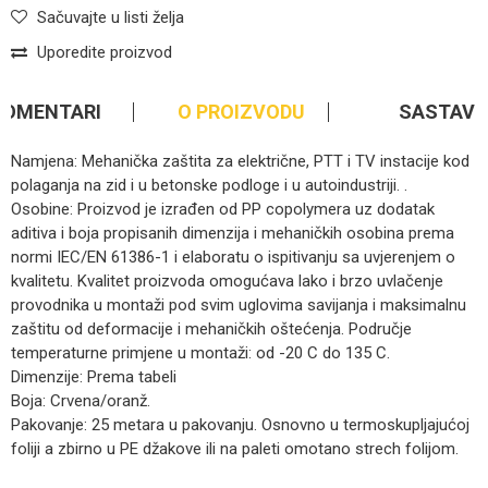
Sačuvajte u listi želja
Uporedite proizvod
KOMENTARI
O PROIZVODU
SASTAV
Namjena: Mehanička zaštita za električne, PTT i TV instacije kod
polaganja na zid i u betonske podloge i u autoindustriji. .
Osobine: Proizvod je izrađen od PP copolymera uz dodatak
aditiva i boja propisanih dimenzija i mehaničkih osobina prema
normi IEC/EN 61386-1 i elaboratu o ispitivanju sa uvjerenjem o
kvalitetu. Kvalitet proizvoda omogućava lako i brzo uvlačenje
provodnika u montaži pod svim uglovima savijanja i maksimalnu
zaštitu od deformacije i mehaničkih oštećenja. Područje
temperaturne primjene u montaži: od -20 C do 135 C.
Dimenzije: Prema tabeli
Boja: Crvena/oranž.
Pakovanje: 25 metara u pakovanju. Osnovno u termoskupljajućoj
foliji a zbirno u PE džakove ili na paleti omotano strech folijom.
Ime/Nadimak