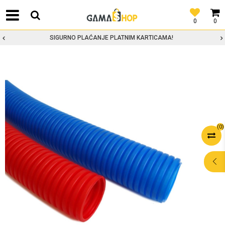
0
0
SIGURNO PLAĆANJE PLATNIM KARTICAMA!
(
0
)
POMOĆ PRI
KUPOVINI