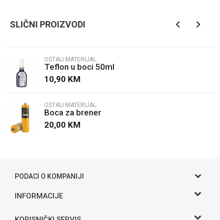
SLIČNI PROIZVODI
Email
OSTALI MATERIJAL
Teflon u boci 50ml
Poruka
10,90
KM
OSTALI MATERIJAL
Boca za brener
20,00
KM
POŠALJI
PODACI O KOMPANIJI
Gama S doo
INFORMACIJE
O nama
Adresa
KORISNIČKI SERVIS