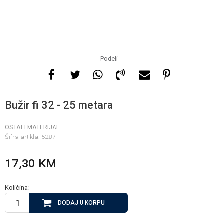
Za više informacija, pomoć
i porudžbine
065 146 845
Podeli
Radno vrijeme
08 - 16h svaki dan osim
Bužir fi 32 - 25 metara
nedelje
OSTALI MATERIJAL
Šifra artikla:
5287
Pišite nam
info@gamasbn.net
17,30
KM
Količina:
DODAJ U KORPU