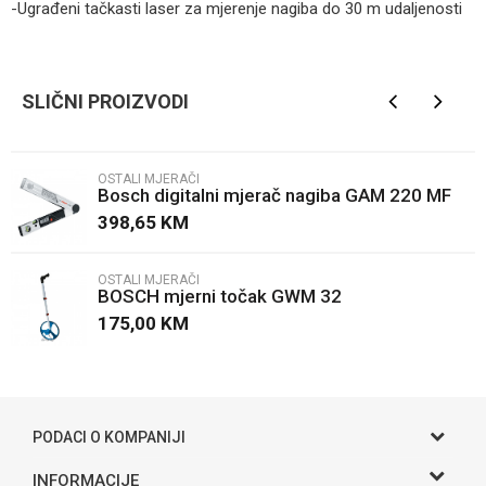
-Ugrađeni tačkasti laser za mjerenje nagiba do 30 m udaljenosti
Kategorija
Ostali mjerači
Ime/Nadimak
Brendovi
BOSCH
SLIČNI PROIZVODI
Email
OSTALI MJERAČI
Bosch digitalni mjerač nagiba GAM 220 MF
Poruka
398,65
KM
OSTALI MJERAČI
BOSCH mjerni točak GWM 32
175,00
KM
POŠALJI
PODACI O KOMPANIJI
Gama S doo
INFORMACIJE