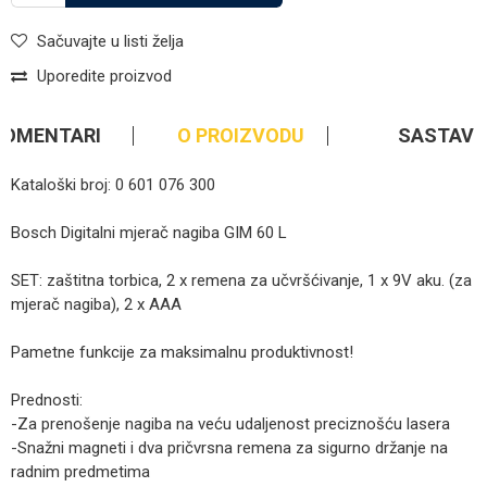
Sačuvajte u listi želja
Uporedite proizvod
KOMENTARI
O PROIZVODU
SASTAV
Kataloški broj: 0 601 076 300
Bosch Digitalni mjerač nagiba GIM 60 L
SET: zaštitna torbica, 2 x remena za učvršćivanje, 1 x 9V aku. (za
mjerač nagiba), 2 x AAA
Pametne funkcije za maksimalnu produktivnost!
Prednosti:
-Za prenošenje nagiba na veću udaljenost preciznošću lasera
-Snažni magneti i dva pričvrsna remena za sigurno držanje na
radnim predmetima