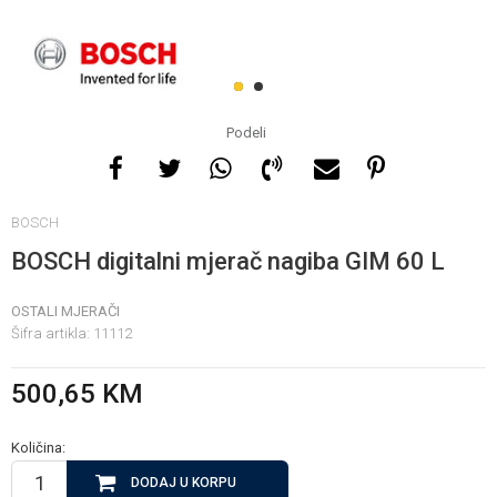
Za više informacija, pomoć
i porudžbine
1
2
065 146 845
Podeli
Radno vrijeme
BOSCH
08 - 16h svaki dan osim
nedelje
BOSCH digitalni mjerač nagiba GIM 60 L
OSTALI MJERAČI
Pišite nam
Šifra artikla:
11112
info@gamasbn.net
500,65
KM
Količina:
DODAJ U KORPU