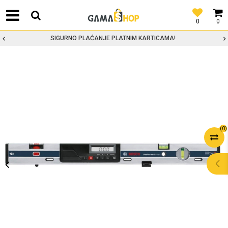
0
0
SIGURNO PLAĆANJE PLATNIM KARTICAMA!
(
0
)
POMOĆ PRI
KUPOVINI