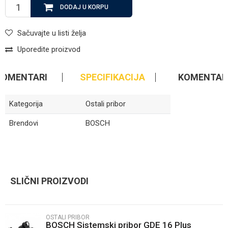
DODAJ U KORPU
Sačuvajte u listi želja
Uporedite proizvod
KOMENTARI
SPECIFIKACIJA
KOMENTAR
Kategorija
Ostali pribor
Brendovi
BOSCH
Ime/Nadimak
SLIČNI PROIZVODI
Email
OSTALI PRIBOR
BOSCH Sistemski pribor GDE 16 Plus
Poruka