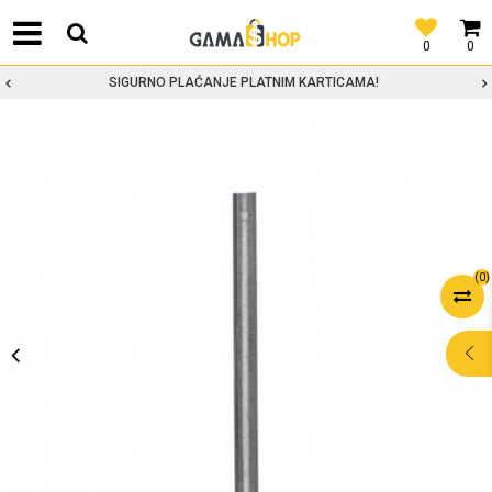
0
0
SIGURNO PLAĆANJE PLATNIM KARTICAMA!
(
0
)
POMOĆ PRI
KUPOVINI