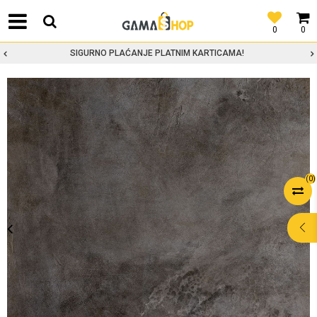
0
0
SIGURNO PLAĆANJE PLATNIM KARTICAMA!
(
0
)
POMOĆ PRI
KUPOVINI