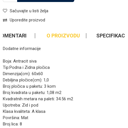
Sačuvajte u listi želja
Uporedite proizvod
KOMENTARI
O PROIZVODU
SPECIFIKACI
Dodatne informacije
Boja: Antracit siva
Tip:Podna i Zidna pločica
Dimenzija(cm): 60x60
Debiljina pločice(cm): 1,0
Broj pločica u paketu: 3 kom
Broj kvadrata u paketu: 1,08 m2
Kvadratnih metara na paleti: 34.56 m2
Upotreba: Zid i pod
Klasa kvaliteta: A klasa
Površina: Mat
Broj lica: 8