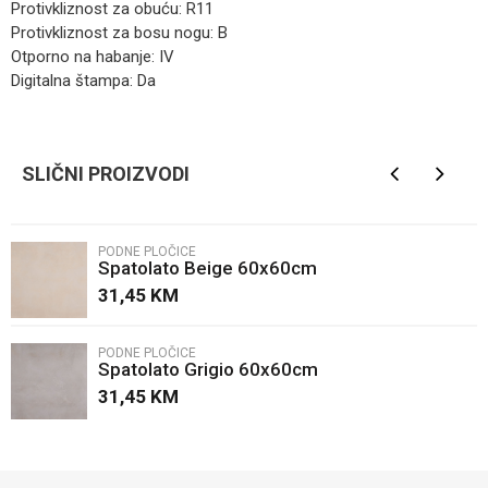
Protivkliznost za obuću: R11
Protivkliznost za bosu nogu: B
Otporno na habanje: IV
Digitalna štampa: Da
Kategorija
Podne pločice
Ime/Nadimak
Brendovi
TILEZZA
SLIČNI PROIZVODI
Email
PODNE PLOČICE
Spatolato Beige 60x60cm
Poruka
31,45
KM
PODNE PLOČICE
Spatolato Grigio 60x60cm
31,45
KM
POŠALJI