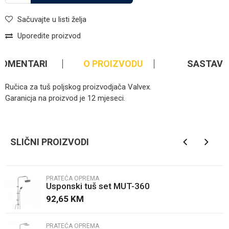
Sačuvajte u listi želja
Uporedite proizvod
KOMENTARI
O PROIZVODU
SASTAV
Ručica za tuš poljskog proizvodjača Valvex.
Garanicja na proizvod je 12 mjeseci.
Kategorija
Prateća oprema
Ime/Nadimak
Brendovi
Valvex
SLIČNI PROIZVODI
Email
PRATEĆA OPREMA
Usponski tuš set MUT-360
Poruka
92,65
KM
PRATEĆA OPREMA