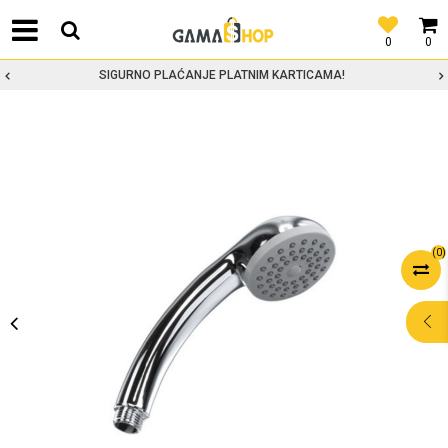
0
0
SIGURNO PLAĆANJE PLATNIM KARTICAMA!
(
0
)
POMOĆ PRI
KUPOVINI