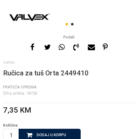
Za više informacija, pomoć
i porudžbine
1
2
065 146 845
Podeli
Radno vrijeme
Valvex
08 - 16h svaki dan osim
nedelje
Ručica za tuš Orta 2449410
PRATEĆA OPREMA
Pišite nam
Šifra artikla:
18728
info@gamasbn.net
7,35
KM
Količina:
DODAJ U KORPU