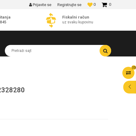
0
0
Prijavite se
Registrujte se
MOGUĆNOST BESPLATNE ISPORUKE!
itanja
Fiskalni račun
 845
uz svaku kupovinu
Pretraži sajt
(
0
)
 2328280
POMOĆ PRI
KUPOVINI