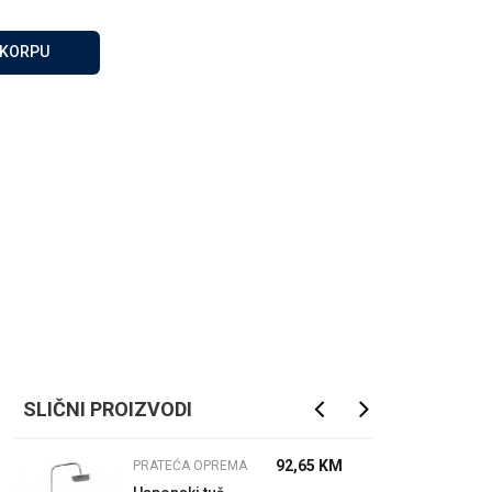
Za više informacija, pomoć
i porudžbine
 KORPU
065 146 845
Radno vrijeme
08 - 16h svaki dan osim
nedelje
Pišite nam
info@gamasbn.net
SLIČNI PROIZVODI
92,65
KM
PRATEĆA OPREMA