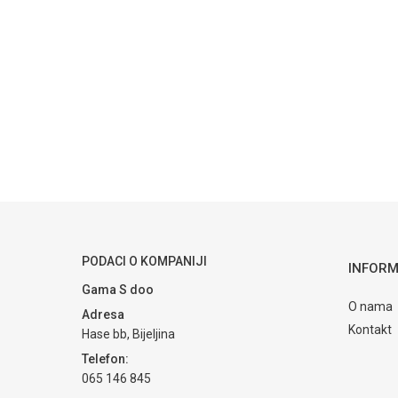
Kategorija
Prate
Ime/Nadimak
Brendovi
Valvex
Poruka
POŠALJI
PODACI O KOMPANIJI
INFORM
Gama S doo
O nama
Adresa
Kontakt
Hase bb, Bijeljina
Telefon:
065 146 845