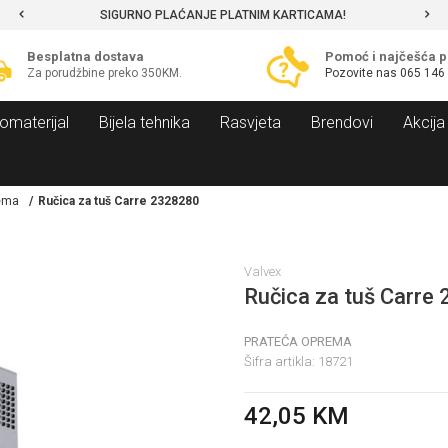
SIGURNO PLAĆANJE PLATNIM KARTICAMA!
Besplatna dostava
Pomoć i najčešća p
Za porudžbine preko 350KM.
Pozovite nas
065 146
omaterijal
Bijela tehnika
Rasvjeta
Brendovi
Akcija
rema
Ručica za tuš Carre 2328280
Valvex
Ručica za tuš Carre
PRATEĆA OPREMA
Šifra artikla:
18721
42,05
KM