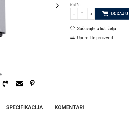
Količina:
DODAJ U
Sačuvajte u listi želja
Uporedite proizvod
li
SPECIFIKACIJA
KOMENTARI
14,45
KM
PRATEĆA OPREMA