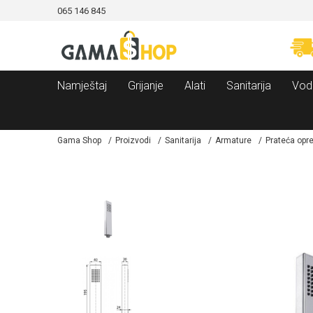
065 146 845
CAMA!
MOGUĆNOST BESPLATNE ISPORUKE!
Namještaj
Grijanje
Alati
Sanitarija
Vod
Gama Shop
Proizvodi
Sanitarija
Armature
Prateća op