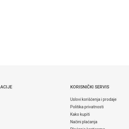
Tuš crijevo
ća oprema
SH503
Email
9,65
KM
PRATEĆA OPREMA
Tuš crijevo
SH505C
ACIJE
KORISNIČKI SERVIS
Uslovi korišćenja i prodaje
Politika privatnosti
Kako kupiti
Načini plaćanja