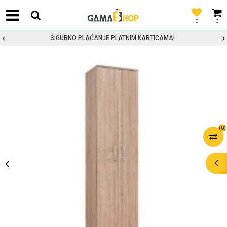
0
0
SIGURNO PLAĆANJE PLATNIM KARTICAMA!
(
0
)
POMOĆ PRI
KUPOVINI