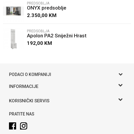
PREDSOBLJA
ONYX predsoblje
Poruka
2.350,00
KM
PREDSOBLJA
Apolon PA2 Sniježni Hrast
192,00
KM
POŠALJI
PODACI O KOMPANIJI
Gama S doo
INFORMACIJE
O nama
Adresa
KORISNIČKI SERVIS
Hase bb, Bijeljina
Kontakt
Uslovi korišćenja i prodaje
Telefon:
PRATITE NAS
Politika privatnosti
065 146 845
Kako kupiti
Email: