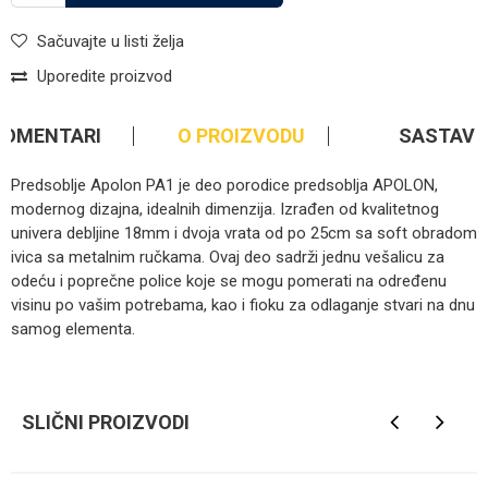
Sačuvajte u listi želja
Uporedite proizvod
KOMENTARI
O PROIZVODU
SASTAV
Predsoblje Apolon PA1 je deo porodice predsoblja APOLON,
modernog dizajna, idealnih dimenzija. Izrađen od kvalitetnog
univera debljine 18mm i dvoja vrata od po 25cm sa soft obradom
ivica sa metalnim ručkama. Ovaj deo sadrži jednu vešalicu za
odeću i poprečne police koje se mogu pomerati na određenu
visinu po vašim potrebama, kao i fioku za odlaganje stvari na dnu
samog elementa.
Kategorija
Predsoblja
Ime/Nadimak
Brendovi
Matis
SLIČNI PROIZVODI
Email