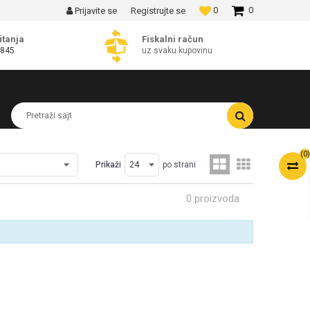
0
0
Prijavite se
Registrujte se
MOGUĆNOST BESPLATNE ISPORUKE!
itanja
Fiskalni račun
 845
uz svaku kupovinu
Pretraži sajt
(
0
)
Prikaži
po strani
0 proizvoda