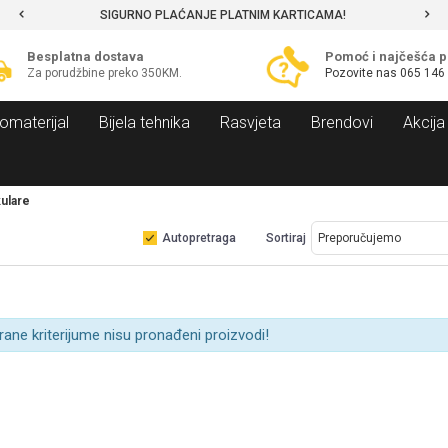
SIGURNO PLAĆANJE PLATNIM KARTICAMA!
Besplatna dostava
Pomoć i najčešća p
Za porudžbine preko 350KM.
Pozovite nas
065 146
omaterijal
Bijela tehnika
Rasvjeta
Brendovi
Akcija
kulare
Autopretraga
Sortiraj
rane kriterijume nisu pronađeni proizvodi!