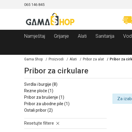
065 146 845
CAMA!
MOGUĆNOST BESPLATNE ISPORUKE!
Namještaj
Grijanje
Alati
Sanitarija
Vod
Gama Shop
Proizvodi
Alati
Pribor za alat
Pribor za cir
Pribor za cirkulare
svrdla i burgije
(8)
rezne ploče
(1)
pribor za brušenje
(1)
Za izab
pribor za ubodne pile
(1)
ostali pribor
(2)
Resetujte filtere