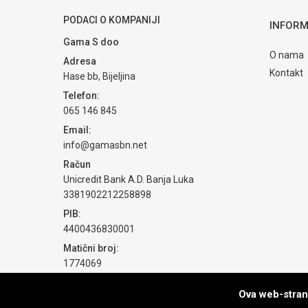
PODACI O KOMPANIJI
INFORM
Gama S doo
O nama
Adresa
Kontakt
Hase bb, Bijeljina
Telefon:
065 146 845
Email:
info@gamasbn.net
Račun
Unicredit Bank A.D. Banja Luka
3381902212258898
PIB:
4400436830001
Matični broj:
1774069
Ova web-strani