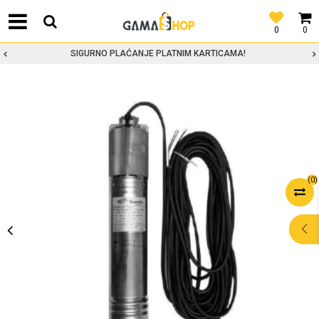
0
0
SIGURNO PLAĆANJE PLATNIM KARTICAMA!
(
0
)
POMOĆ PRI
KUPOVINI