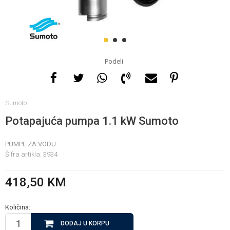
Za više informacija, pomoć
i porudžbine
1
2
3
065 146 845
Podeli
Radno vrijeme
Sumoto
08 - 16h svaki dan osim
nedelje
Potapajuća pumpa 1.1 kW Sumoto
PUMPE ZA VODU
Pišite nam
Šifra artikla:
3934
info@gamasbn.net
418,50
KM
Količina:
DODAJ U KORPU