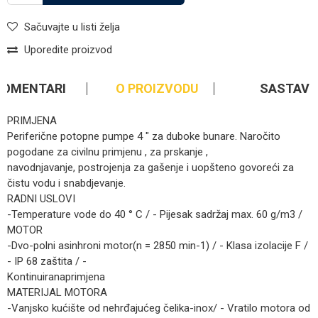
Sačuvajte u listi želja
Uporedite proizvod
KOMENTARI
O PROIZVODU
SASTAV
PRIMJENA
Periferične potopne pumpe 4 " za duboke bunare. Naročito
pogodane za civilnu primjenu , za prskanje ,
navodnjavanje, postrojenja za gašenje i uopšteno govoreći za
čistu vodu i snabdjevanje.
RADNI USLOVI
-Temperature vode do 40 ° C / - Pijesak sadržaj max. 60 g/m3 /
MOTOR
-Dvo-polni asinhroni motor(n = 2850 min-1) / - Klasa izolacije F /
- IP 68 zaštita / -
Kontinuiranaprimjena
MATERIJAL MOTORA
-Vanjsko kućište od nehrđajućeg čelika-inox/ - Vratilo motora od