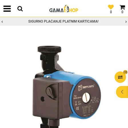
0
0
SIGURNO PLAĆANJE PLATNIM KARTICAMA!
(
0
)
POMOĆ PRI
KUPOVINI