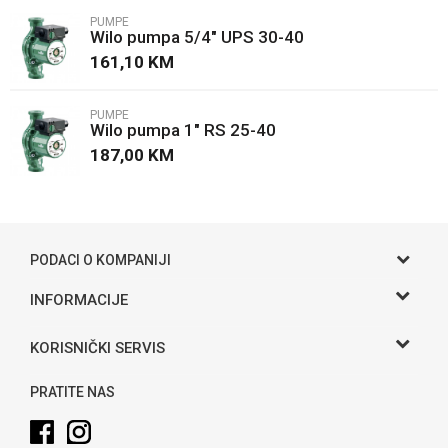
PUMPE
Wilo pumpa 5/4" UPS 30-40
Poruka
161,10
KM
PUMPE
Wilo pumpa 1" RS 25-40
187,00
KM
POŠALJI
PODACI O KOMPANIJI
Gama S doo
INFORMACIJE
O nama
Adresa
KORISNIČKI SERVIS
Hase bb, Bijeljina
Kontakt
Uslovi korišćenja i prodaje
Telefon:
PRATITE NAS
Politika privatnosti
065 146 845
Kako kupiti
Email: