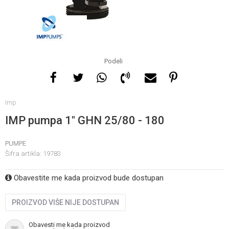
Za više informacija, pomoć
i porudžbine
065 146 845
Podeli
Radno vrijeme
Imp
08 - 16h svaki dan osim
nedelje
IMP pumpa 1" GHN 25/80 - 180
PUMPE
Pišite nam
Šifra artikla:
19783
info@gamasbn.net
Obavestite me kada proizvod bude dostupan
PROIZVOD VIŠE NIJE DOSTUPAN
Obavesti me kada proizvod