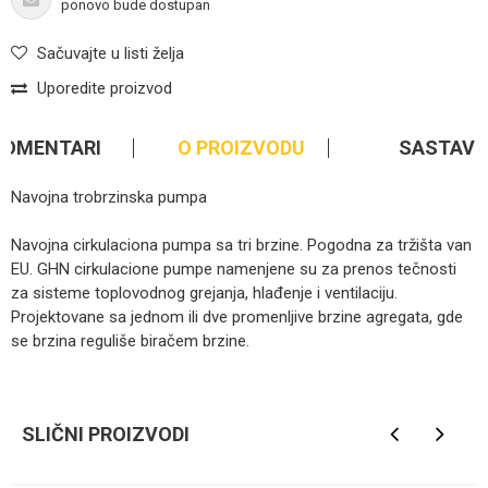
ponovo bude dostupan
Sačuvajte u listi želja
Uporedite proizvod
KOMENTARI
O PROIZVODU
SASTAV
Navojna trobrzinska pumpa
Navojna cirkulaciona pumpa sa tri brzine. Pogodna za tržišta van
EU. GHN cirkulacione pumpe namenjene su za prenos tečnosti
za sisteme toplovodnog grejanja, hlađenje i ventilaciju.
Projektovane sa jednom ili dve promenljive brzine agregata, gde
se brzina reguliše biračem brzine.
Kategorija
Pumpe
Ime/Nadimak
Brendovi
Imp
SLIČNI PROIZVODI
Email