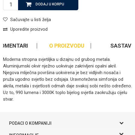
DODAJ U KORPU
Sačuvajte u listi želja
Uporedite proizvod
KOMENTARI
O PROIZVODU
SASTAV
Moderna stropna svjetiljka u dizajnu od grubog metala.
Aluminijumski okvir nježno uokviruje zakrivljeni opalni akril.
Njegova mliječna površina uokvirena je bez vidljivih nosača i
pruža ugodno svjetlo bez odsjaja. Uravnotežena simfonija od
akrila, metala i svjetlosti odmah daje svakoj sobi nešto određeno.
Uz to, 990 lumena i 3000K toplo bijelog svjetla zaokružuju cijelu
stvar.
Kategorija
Rasvjeta
Ime/Nadimak
Brendovi
Globo
PODACI O KOMPANIJI
Email
Gama S doo