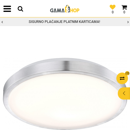
0
0
SIGURNO PLAĆANJE PLATNIM KARTICAMA!
(
0
)
POMOĆ PRI
KUPOVINI