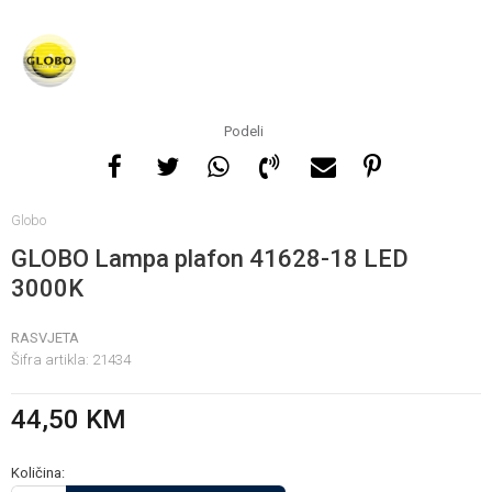
Za više informacija, pomoć
i porudžbine
065 146 845
Podeli
Radno vrijeme
Globo
08 - 16h svaki dan osim
nedelje
GLOBO Lampa plafon 41628-18 LED
3000K
Pišite nam
RASVJETA
info@gamasbn.net
Šifra artikla:
21434
44,50
KM
Količina: