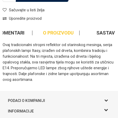
Sačuvajte u listi želja
Uporedite proizvod
KOMENTARI
O PROIZVODU
SASTAV
Ovaj tradicionalni stropni reflektor od starinskog mesinga, serija
plafonskih lampi Itasy, izrađen od drveta, kombinira tradiciju i
funkcionalnost. Na tri mjesta, izrađena od drveta i bijelog
opalovog stakla, sva rasvjetna tijela mogu se koristiti za utičnicu
E14. Preporučujemo LED lampe zbog njihove uštede energije i
trajnosti. Dalje plafonske i zidne lampe upotpunjuju asortiman
ovog asortimana.
Kategorija
Rasvjeta
Ime/Nadimak
Brendovi
Globo
PODACI O KOMPANIJI
Email
Gama S doo
INFORMACIJE