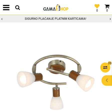
0
0
SIGURNO PLAĆANJE PLATNIM KARTICAMA!
(
0
)
POMOĆ PRI
KUPOVINI