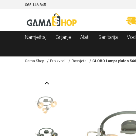
065 146 845
CAMA!
MOGUĆNOST BESPLATNE ISPORUKE!
Namještaj
Grijanje
Alati
Sanitarija
Vod
Gama Shop
Proizvodi
Rasvjeta
GLOBO Lampa plafon 546