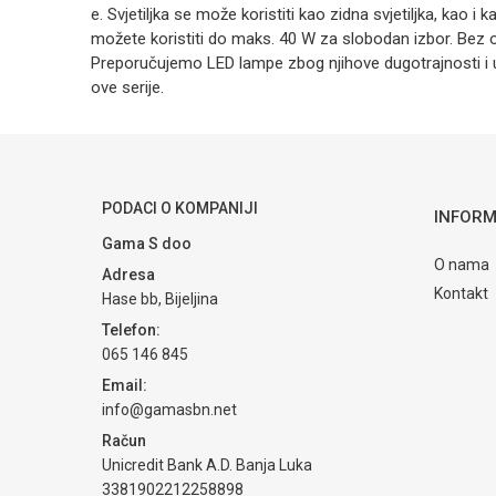
e. Svjetiljka se može koristiti kao zidna svjetiljka, kao i
možete koristiti do maks. 40 W za slobodan izbor. Bez obzi
Preporučujemo LED lampe zbog njihove dugotrajnosti i u
ove serije.
Kategorija
Ime/Nadimak
Brendovi
Poruka
PODACI O KOMPANIJI
INFORM
Gama S doo
O nama
Adresa
Kontakt
Hase bb, Bijeljina
Telefon:
065 146 845
POŠALJI
Email:
info@gamasbn.net
Račun
Unicredit Bank A.D. Banja Luka
3381902212258898