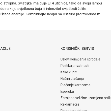
 kao stropna. Svjetiljka ima dvije E14 utičnice, tako da svoju lampu
ra koju svjetlosnu boju ili intenzitet svjetlosti želite.
štede energije. Kombinirajte lampu sa ostalim proizvodima iz
Rasvjeta
Email
Globo
ACIJE
KORISNIČKI SERVIS
Uslovi korišćenja i prodaje
Politika privatnosti
Kako kupiti
Načini plaćanja
Plaćanje karticama
Isporuka
Zamjena veličine i zamjena artik
Reklamacije
Povrat sredstava