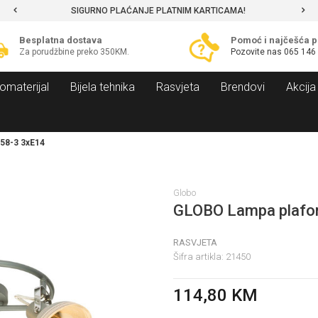
SIGURNO PLAĆANJE PLATNIM KARTICAMA!
Besplatna dostava
Pomoć i najčešća p
Za porudžbine preko 350KM.
Pozovite nas
065 146
omaterijal
Bijela tehnika
Rasvjeta
Brendovi
Akcija
58-3 3xE14
Globo
GLOBO Lampa plafo
RASVJETA
Šifra artikla:
21450
114,80
KM