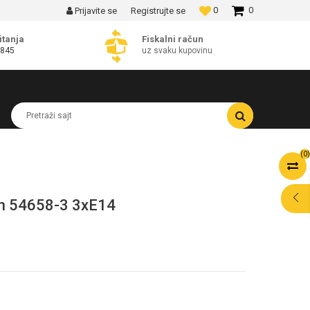
0
0
Prijavite se
Registrujte se
MOGUĆNOST BESPLATNE ISPORUKE!
itanja
Fiskalni račun
 845
uz svaku kupovinu
Pretraži sajt
(
0
)
n 54658-3 3xE14
POMOĆ PRI
KUPOVINI