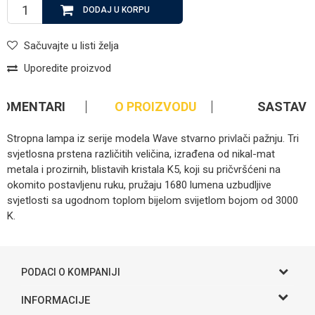
DODAJ U KORPU
Sačuvajte u listi želja
Uporedite proizvod
KOMENTARI
O PROIZVODU
SASTAV
Stropna lampa iz serije modela Wave stvarno privlači pažnju. Tri
svjetlosna prstena različitih veličina, izrađena od nikal-mat
metala i prozirnih, blistavih kristala K5, koji su pričvršćeni na
okomito postavljenu ruku, pružaju 1680 lumena uzbudljive
svjetlosti sa ugodnom toplom bijelom svijetlom bojom od 3000
K.
Kategorija
Rasvjeta
Ime/Nadimak
Brendovi
Globo
PODACI O KOMPANIJI
Email
Gama S doo
INFORMACIJE