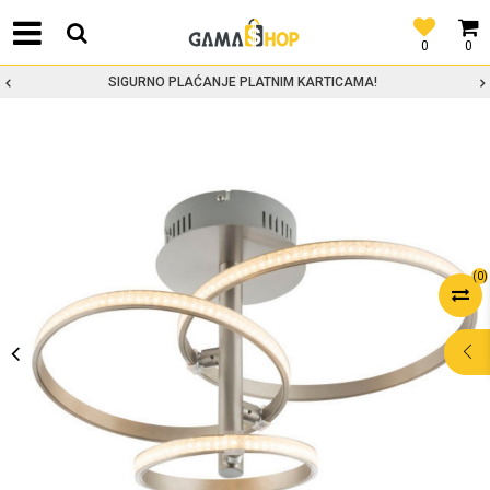
0
0
SIGURNO PLAĆANJE PLATNIM KARTICAMA!
(
0
)
POMOĆ PRI
KUPOVINI