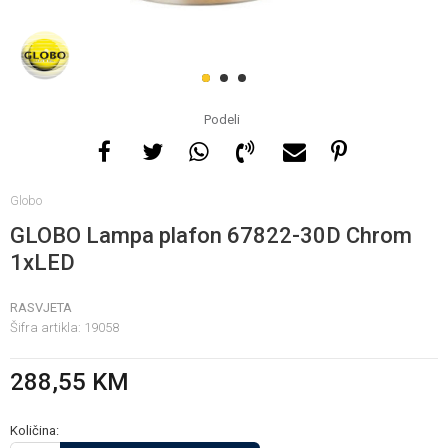
Za više informacija, pomoć
i porudžbine
1
2
3
065 146 845
Podeli
Radno vrijeme
Globo
08 - 16h svaki dan osim
nedelje
GLOBO Lampa plafon 67822-30D Chrom
1xLED
Pišite nam
RASVJETA
info@gamasbn.net
Šifra artikla:
19058
288,55
KM
Količina: