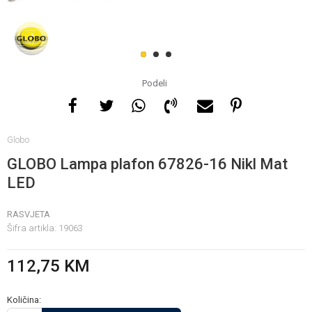
Za više informacija, pomoć
i porudžbine
1
2
3
065 146 845
Podeli
Radno vrijeme
Globo
08 - 16h svaki dan osim
nedelje
GLOBO Lampa plafon 67826-16 Nikl Mat
LED
Pišite nam
RASVJETA
info@gamasbn.net
Šifra artikla:
19063
112,75
KM
Količina: