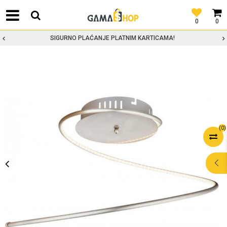
0
0
SIGURNO PLAĆANJE PLATNIM KARTICAMA!
(
0
)
POMOĆ PRI
KUPOVINI