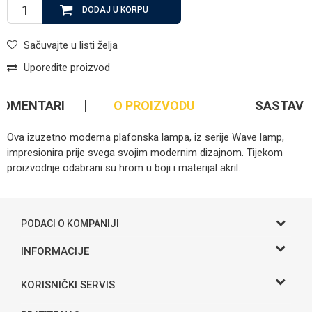
DODAJ U KORPU
Sačuvajte u listi želja
Uporedite proizvod
KOMENTARI
O PROIZVODU
SASTAV
Ova izuzetno moderna plafonska lampa, iz serije Wave lamp,
impresionira prije svega svojim modernim dizajnom. Tijekom
proizvodnje odabrani su hrom u boji i materijal akril.
Kategorija
Rasvjeta
Ime/Nadimak
Brendovi
Globo
PODACI O KOMPANIJI
Email
Gama S doo
INFORMACIJE
O nama
Adresa
KORISNIČKI SERVIS
Poruka
Hase bb, Bijeljina
Kontakt