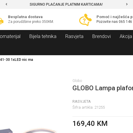
SIGURNO PLAĆANJE PLATNIM KARTICAMA!
Besplatna dostava
Pomoć i najčešća p
Za porudžbine preko 350KM.
Pozovite nas
065 146
omaterijal
Bijela tehnika
Rasvjeta
Brendovi
Akcija
41-30 1xLED nic ma
Globo
GLOBO Lampa plafo
RASVJETA
Šifra artikla:
21255
169,40
KM