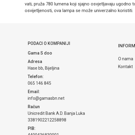
vati, pruža 780 lumena koji sjajno osvjetljavaju ugodno
osvijetljenosti, ova lampa se može univerzalno koristiti.
Kategorija
Ime/Nadimak
Brendovi
Poruka
PODACI O KOMPANIJI
INFORM
Gama S doo
O nama
Adresa
Kontakt
Hase bb, Bijeljina
Telefon:
065 146 845
POŠALJI
Email:
info@gamasbn.net
Račun
Unicredit Bank A.D. Banja Luka
3381902212258898
PIB:
4400436830001