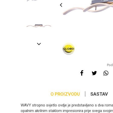
Pode
O PROIZVODU
SASTAV
WAVY stropno svjetlo ovdje je predstavljeno s dva roma
opalnim akrilnim staklom impresionira prije svega svojim