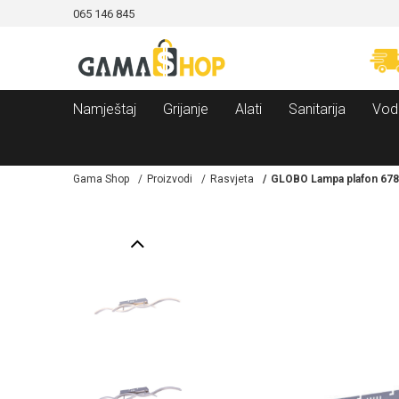
065 146 845
CAMA!
MOGUĆNOST BESPLATNE ISPORUKE!
Namještaj
Grijanje
Alati
Sanitarija
Vod
Gama Shop
Proizvodi
Rasvjeta
GLOBO Lampa plafon 678