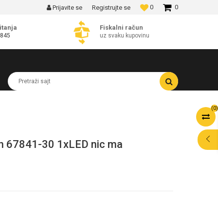
0
0
Prijavite se
Registrujte se
MOGUĆNOST BESPLATNE ISPORUKE!
itanja
Fiskalni račun
 845
uz svaku kupovinu
Pretraži sajt
(
0
)
n 67841-30 1xLED nic ma
POMOĆ PRI
KUPOVINI