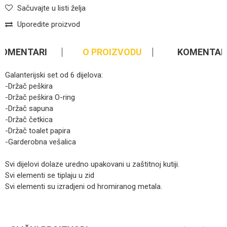
Sačuvajte u listi želja
Uporedite proizvod
KOMENTARI
O PROIZVODU
KOMENTAR
Galanterijski set od 6 dijelova:
-Držač peškira
-Držač peškira O-ring
-Držač sapuna
-Držač četkica
-Držač toalet papira
-Garderobna vešalica
Svi dijelovi dolaze uredno upakovani u zaštitnoj kutiji.
Svi elementi se tiplaju u zid
Svi elementi su izradjeni od hromiranog metala.
Ime/Nadimak