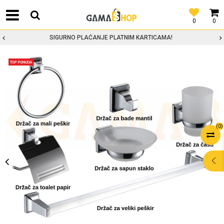
0
0
SIGURNO PLAĆANJE PLATNIM KARTICAMA!
(
0
)
POMOĆ PRI
KUPOVINI