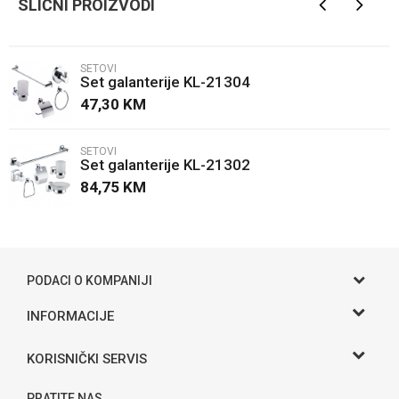
SLIČNI PROIZVODI
Email
SETOVI
Set galanterije KL-21304
Poruka
47,30
KM
SETOVI
Set galanterije KL-21302
84,75
KM
POŠALJI
PODACI O KOMPANIJI
Gama S doo
INFORMACIJE
O nama
Adresa
KORISNIČKI SERVIS
Hase bb, Bijeljina
Kontakt
Uslovi korišćenja i prodaje
Telefon:
PRATITE NAS