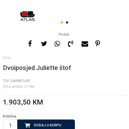
Za više informacija, pomoć
i porudžbine
1
2
065 146 845
Podeli
Radno vrijeme
Atlas
08 - 16h svaki dan osim
nedelje
Dvoiposjed Juliette štof
TDF GARNITURE
Pišite nam
Šifra artikla:
21786
info@gamasbn.net
1.903,50
KM
Količina:
DODAJ U KORPU