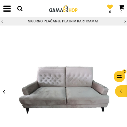
0
0
SIGURNO PLAĆANJE PLATNIM KARTICAMA!
(
0
)
POMOĆ PRI
KUPOVINI