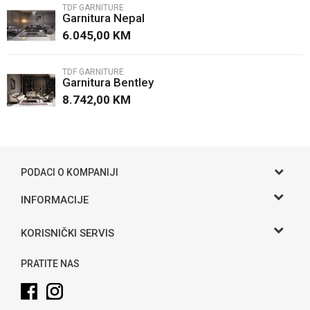
TDF GARNITURE
Garnitura Nepal
Poruka
6.045,00
KM
TDF GARNITURE
Garnitura Bentley
8.742,00
KM
POŠALJI
PODACI O KOMPANIJI
Gama S doo
INFORMACIJE
O nama
Adresa
KORISNIČKI SERVIS
Hase bb, Bijeljina
Kontakt
Uslovi korišćenja i prodaje
Telefon:
PRATITE NAS
Politika privatnosti
065 146 845
Kako kupiti
Email: