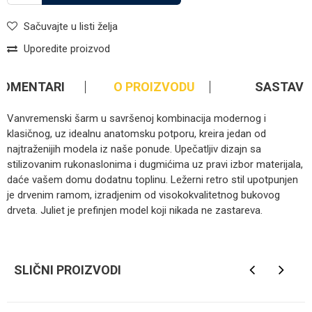
Sačuvajte u listi želja
Uporedite proizvod
KOMENTARI
O PROIZVODU
SASTAV
Vanvremenski šarm u savršenoj kombinacija modernog i
klasičnog, uz idealnu anatomsku potporu, kreira jedan od
najtraženijih modela iz naše ponude. Upečatljiv dizajn sa
stilizovanim rukonaslonima i dugmićima uz pravi izbor materijala,
daće vašem domu dodatnu toplinu. Ležerni retro stil upotpunjen
je drvenim ramom, izradjenim od visokokvalitetnog bukovog
drveta. Juliet je prefinjen model koji nikada ne zastareva.
Kategorija
TDF garniture
Ime/Nadimak
Brendovi
Atlas
SLIČNI PROIZVODI
Email