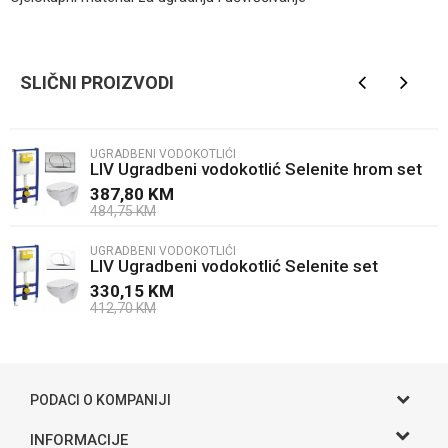
Kategorija
Ugradbeni vodokotlići
Ime/Nadimak
Brendovi
LIV
SLIČNI PROIZVODI
Email
UGRADBENI VODOKOTLIĆI
LIV Ugradbeni vodokotlić Selenite hrom set
Poruka
387,80
KM
484,75
KM
UGRADBENI VODOKOTLIĆI
LIV Ugradbeni vodokotlić Selenite set
330,15
KM
412,70
KM
POŠALJI
PODACI O KOMPANIJI
Gama S doo
INFORMACIJE