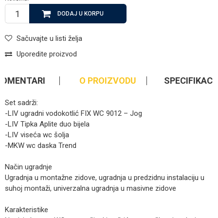
DODAJ U KORPU
Sačuvajte u listi želja
Uporedite proizvod
KOMENTARI
O PROIZVODU
SPECIFIKACI
Set sadrži:
-LIV ugradni vodokotlić FIX WC 9012 – Jog
-LIV Tipka Aplite duo bijela
-LIV viseća wc šolja
-MKW wc daska Trend
Način ugradnje
Ugradnja u montažne zidove, ugradnja u predzidnu instalaciju u
suhoj montaži, univerzalna ugradnja u masivne zidove
Karakteristike