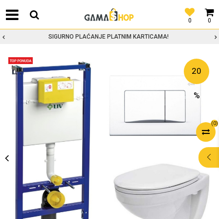
0
0
SIGURNO PLAĆANJE PLATNIM KARTICAMA!
20
%
(
0
)
POMOĆ PRI
KUPOVINI