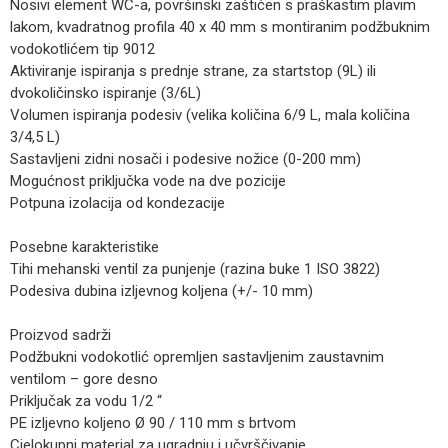
Nosivi element WC-a, površinski zaštićen s praškastim plavim
lakom, kvadratnog profila 40 x 40 mm s montiranim podžbuknim
vodokotlićem tip 9012
Aktiviranje ispiranja s prednje strane, za startstop (9L) ili
dvokoličinsko ispiranje (3/6L)
Volumen ispiranja podesiv (velika količina 6/9 L, mala količina
3/4,5 L)
Sastavljeni zidni nosači i podesive nožice (0-200 mm)
Mogućnost priključka vode na dve pozicije
Potpuna izolacija od kondezacije
Posebne karakteristike
Tihi mehanski ventil za punjenje (razina buke 1 ISO 3822)
Podesiva dubina izljevnog koljena (+/- 10 mm)
Proizvod sadrži
Podžbukni vodokotlić opremljen sastavljenim zaustavnim
ventilom – gore desno
Priključak za vodu 1/2 “
PE izljevno koljeno Ø 90 / 110 mm s brtvom
Cjelokupni material za ugradnju i učvrščivanje