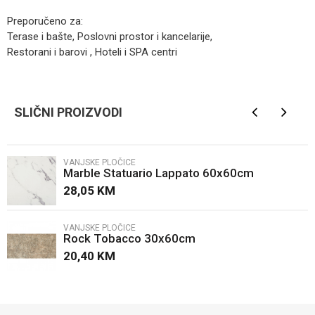
Preporučeno za:
Terase i bašte, Poslovni prostor i kancelarije,
Restorani i barovi , Hoteli i SPA centri
Kategorija
Vanjske pločice
Ime/Nadimak
Brendovi
Zorka keramika
SLIČNI PROIZVODI
Email
VANJSKE PLOČICE
Marble Statuario Lappato 60x60cm
Poruka
28,05
KM
VANJSKE PLOČICE
Rock Tobacco 30x60cm
20,40
KM
POŠALJI