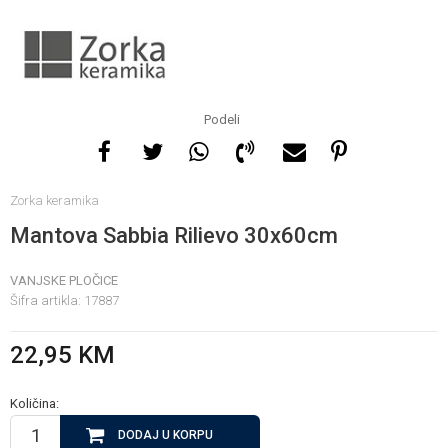
Za više informacija, pomoć
i porudžbine
065 146 845
Podeli
Radno vrijeme
Zorka keramika
08 - 16h svaki dan osim
nedelje
Mantova Sabbia Rilievo 30x60cm
VANJSKE PLOČICE
Pišite nam
Šifra artikla:
17887
info@gamasbn.net
22,95
KM
Količina:
DODAJ U KORPU