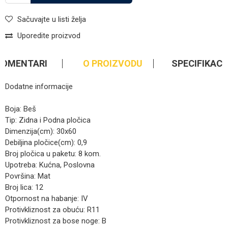
Sačuvajte u listi želja
Uporedite proizvod
KOMENTARI
O PROIZVODU
SPECIFIKACI
Dodatne informacije
Boja: Beš
Tip: Zidna i Podna pločica
Dimenzija(cm): 30x60
Debiljina pločice(cm): 0,9
Broj pločica u paketu: 8 kom.
Upotreba: Kućna, Poslovna
Površina: Mat
Broj lica: 12
Otpornost na habanje: IV
Protivkliznost za obuću: R11
Protivkliznost za bose noge: B