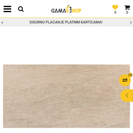
0
0
SIGURNO PLAĆANJE PLATNIM KARTICAMA!
(
0
)
POMOĆ PRI
KUPOVINI