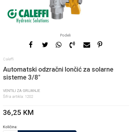
Za više informacija, pomoć
i porudžbine
065 146 845
Podeli
Radno vrijeme
Caleffi
08 - 16h svaki dan osim
nedelje
Automatski odzračni lončić za solarne
sisteme 3/8"
Pišite nam
VENTILI ZA GRIJANJE
info@gamasbn.net
Šifra artikla:
1202
36,25
KM
Količina: