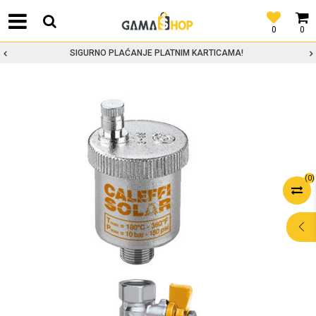
0
0
SIGURNO PLAĆANJE PLATNIM KARTICAMA!
(
0
)
POMOĆ PRI
KUPOVINI