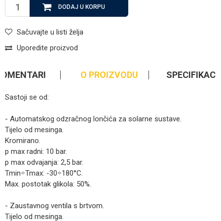
DODAJ U KORPU
Sačuvajte u listi želja
Uporedite proizvod
KOMENTARI
O PROIZVODU
SPECIFIKACI
Sastoji se od:
- Automatskog odzračnog lončića za solarne sustave.
Tijelo od mesinga.
Kromirano.
p max radni: 10 bar.
p max odvajanja: 2,5 bar.
Tmin÷Tmax: -30÷180°C.
Max. postotak glikola: 50%.
- Zaustavnog ventila s brtvom.
Tijelo od mesinga.