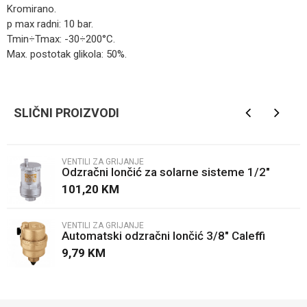
Kromirano.
p max radni: 10 bar.
Tmin÷Tmax: -30÷200°C.
Max. postotak glikola: 50%.
Kategorija
Ventili za grijanje
Ime/Nadimak
Brendovi
Caleffi
SLIČNI PROIZVODI
Email
VENTILI ZA GRIJANJE
Odzračni lončić za solarne sisteme 1/2"
Poruka
101,20
KM
VENTILI ZA GRIJANJE
Automatski odzračni lončić 3/8" Caleffi
9,79
KM
POŠALJI