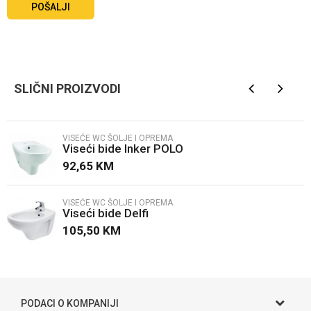
POŠALJI
SLIČNI PROIZVODI
VISEĆE WC ŠOLJE I OPREMA
Viseći bide Inker POLO
92,65
KM
VISEĆE WC ŠOLJE I OPREMA
Viseći bide Delfi
105,50
KM
PODACI O KOMPANIJI