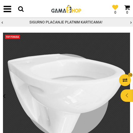
0
0
SIGURNO PLAĆANJE PLATNIM KARTICAMA!
(
0
)
POMOĆ PRI
KUPOVINI