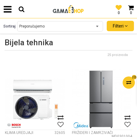
0
0
SIGURNO PLAĆANJE PLATNIM KARTICAMA!
Filteri
Sortiraj
Bijela tehnika
25 proizvoda
(
0
)
KLIMA UREDJAJI
32605
FRIŽIDERI I ZAMRZIVAČI
MD0301004