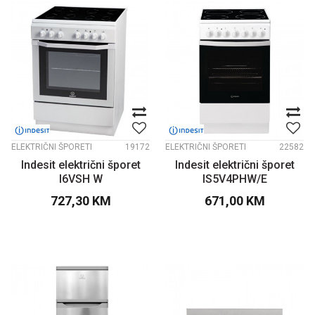
ELEKTRIČNI ŠPORETI
19172
ELEKTRIČNI ŠPORETI
22582
Indesit električni šporet
Indesit električni šporet
I6VSH W
IS5V4PHW/E
727,30
KM
671,00
KM