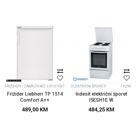
FRIŽIDERI I ZAMRZIVAČI
LI0107007
ELEKTRIČNI ŠPORETI
19296
Frižider Liebherr TP 1514
Indesit električni šporet
Comfort A++
I5ESH1E W
489,00
KM
484,25
KM