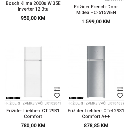
Bosch Klima 2000u W 35E
Frižider French-Door
Inverter 12 Btu
Midea HC-515WEN
950,00
KM
comfort inox A+
1.599,00
KM
FRIŽIDERI I ZAMRZIVAČI
LI0102041
FRIŽIDERI I ZAMRZIVAČI
LI0104039
Frižider Liebherr CT 2931
Frižider Liebherr CTel 2931
Comfort
Comfort A++
780,00
KM
878,85
KM