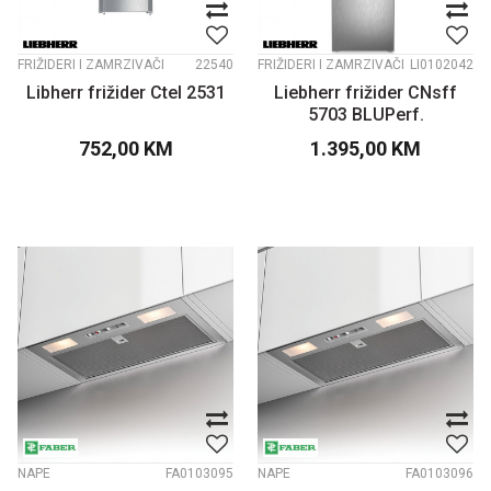
FRIŽIDERI I ZAMRZIVAČI
22540
FRIŽIDERI I ZAMRZIVAČI
LI0102042
Libherr frižider Ctel 2531
Liebherr frižider CNsff
5703 BLUPerf.
752,00
KM
1.395,00
KM
NAPE
FA0103095
NAPE
FA0103096