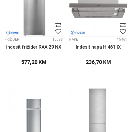
FRIŽIDERI
15583
NAPE
15461
Indesit frižider RAA 29 NX
Indesit napa H 461 IX
577,20
KM
236,70
KM