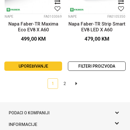
NAPE
FA0103069
NAPE
FA0105350
Napa Faber-TR Maxima
Napa Faber-TR Strip Smart
Eco EV8 X A60
EV8 LED X A60
499,00
KM
479,00
KM
UPOREĐIVANJE
FILTERI PROIZVODA
1
2
PODACI O KOMPANIJI
Gama S doo
INFORMACIJE