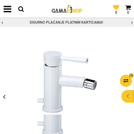
0
0
SIGURNO PLAĆANJE PLATNIM KARTICAMA!
(
0
)
POMOĆ PRI
KUPOVINI