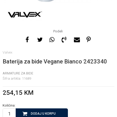
Za više informacija, pomoć
i porudžbine
065 146 845
Podeli
1
2
Radno vrijeme
Valvex
08 - 16h svaki dan osim
nedelje
Baterija za bide Vegane Bianco 2423340
ARMATURE ZA BIDE
Pišite nam
Šifra artikla:
11689
info@gamasbn.net
254,15
KM
Količina:
DODAJ U KORPU