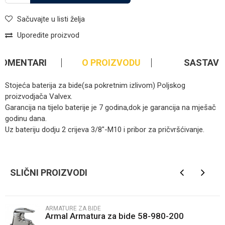
Sačuvajte u listi želja
Uporedite proizvod
KOMENTARI
O PROIZVODU
SASTAV
Stojeća baterija za bide(sa pokretnim izlivom) Poljskog
proizvodjača Valvex.
Garancija na tijelo baterije je 7 godina,dok je garancija na mješač
godinu dana.
Uz bateriju dodju 2 crijeva 3/8"-M10 i pribor za pričvršćivanje.
Kategorija
Armature za bide
Ime/Nadimak
Brendovi
Valvex
SLIČNI PROIZVODI
Email
ARMATURE ZA BIDE
Armal Armatura za bide 58-980-200
Poruka