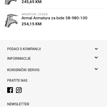
245,65
KM
ARMATURE ZA BIDE
Armal Armatura za bide 58-980-100
254,15
KM
POŠALJI
PODACI O KOMPANIJI
Gama S doo
INFORMACIJE
O nama
Adresa
KORISNIČKI SERVIS
Hase bb, Bijeljina
Kontakt
Uslovi korišćenja i prodaje
Telefon:
PRATITE NAS
Politika privatnosti
065 146 845
Kako kupiti
Email:
info@gamasbn.net
Načini plaćanja
NEWSLETTER
Plaćanje karticama
Račun