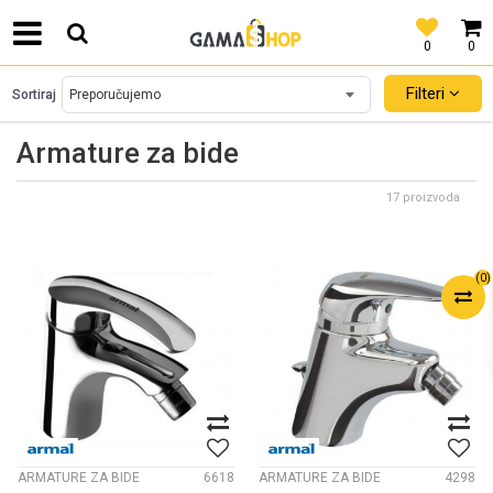
0
0
SIGURNO PLAĆANJE PLATNIM KARTICAMA!
Filteri
Sortiraj
Armature za bide
17 proizvoda
(
0
)
ARMATURE ZA BIDE
6618
ARMATURE ZA BIDE
4298