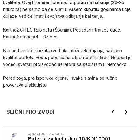
kvaliteta. Ovaj hromirani premaz otporan na habanje (20-25
mikrona) ne samo da će sijati u vašem kupatilu godinama koje
dolaze, već će imati i svojstva odbijanja bakterija.
Kartridž CITEC Rubineta (Španija). Pouzdan i trajaće dugo.
Kartridž standard – 35 mm.
Neoperl aerator: nizak nivo buke, duži vek trajanja, savršen
kvalitet protoka vode, poboljšana otpornost na kreč. Neoperl je
vodeći svetski proizvođač aeratora sa sedištem u Nemačkoj.
Pored toga, pre isporuke klijentu, svaka slavina se ručno
proverava u skladištu.
Kategorija
Armature za kadu
Ime/Nadimak
Brendovi
Rubineta
SLIČNI PROIZVODI
Email
ARMATURE ZA KADU
Baterija za kadu Uno-10/K N10D01
Poruka