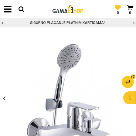
0
0
SIGURNO PLAĆANJE PLATNIM KARTICAMA!
(
0
)
POMOĆ PRI
KUPOVINI