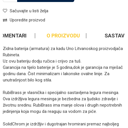
Sačuvajte u listi želja
Uporedite proizvod
KOMENTARI
O PROIZVODU
SASTAV
Zidna baterija (armatura) za kadu Uno Litvanoskog proizvodjača
Rubineta.
Uz ovu bateriju dodju ručica i crijvo za tuš.
Garancija na tijelo baterije je 5 godina,dok je garancija na mješač
godinu dana. Čist minimalizam i lakonske ovalne linije. Za
unutrašnjost bilo kog stila.
RubiBrass je vlasnička i specijalno sastavljena legura mesinga.
Ova izdržljiva legura mesinga je bezbedna za ljudsko zdravlje i
životnu sredinu. RubiBrass ima manje olova i drugih nepotrebnih
jedinjenja koja mogu da reaguju sa vodom za piće.
SolidChrom je izdržljiv i dugotrajan hromirani premaz najboljeg