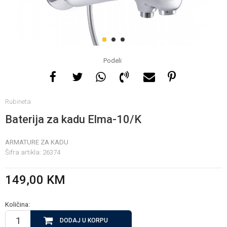
Za više informacija, pomoć
i porudžbine
1
2
3
065 146 845
Podeli
Radno vrijeme
Rubineta
08 - 16h svaki dan osim
nedelje
Baterija za kadu Elma-10/K
ARMATURE ZA KADU
Pišite nam
Šifra artikla:
26374
info@gamasbn.net
149,00
KM
Količina:
DODAJ U KORPU