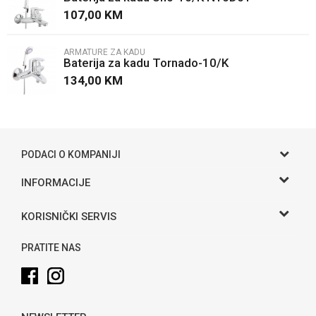
107,00
KM
ARMATURE ZA KADU
Baterija za kadu Tornado-10/K
134,00
KM
POŠALJI
PODACI O KOMPANIJI
Gama S doo
INFORMACIJE
O nama
Adresa
KORISNIČKI SERVIS
Hase bb, Bijeljina
Kontakt
Uslovi korišćenja i prodaje
Telefon:
PRATITE NAS
Politika privatnosti
065 146 845
Kako kupiti
Email:
info@gamasbn.net
Načini plaćanja