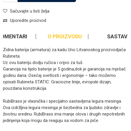
Sačuvajte u listi želja
Uporedite proizvod
KOMENTARI
O PROIZVODU
SASTAV
Zidna baterija (armatura) za kadu Uno Litvanoskog proizvodjača
Rubineta.
Uz ovu bateriju dodju ručica i crijvo za tuš.
Garancija na tijelo baterije je 5 godina,dok je garancija na mješač
godinu dana. Osećaj svetlosti i ergonomije – tako možemo
opisati Rubineta STATIC. Graciozne linije, evropski dizajn,
pouzdana konstrukcija.
RubiBrass je vlasnička i specijalno sastavljena legura mesinga.
Ova izdržljiva legura mesinga je bezbedna za ljudsko zdravlje i
životnu sredinu. RubiBrass ima manje olova i drugih nepotrebnih
jedinjenja koja mogu da reaguju sa vodom za piće.