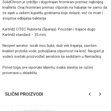
SolidChrom je izdržljiv i dugotrajan hromirani premaz najboljeg
kvaliteta. Ovaj hromirani premaz otporan na habanje ne samo da
će sijati u vašem kupatilu godinama koje dolaze, već će imati i
svojstva odbijanja bakterija.
Kartridž CITEC Rubineta (Španija). Pouzdan i trajaće dugo.
Kartridž standard – 35 mm.
Neoperl aerator: nizak nivo buke, duži vek trajanja, savršen
kvalitet protoka vode, poboljšana otpornost na kreč. Neoperl je
vodeći svetski proizvođač aeratora sa sedištem u Nemačkoj.
Pored toga, pre isporuke klijentu, svaka slavina se ručno
proverava u skladištu.
Kategorija
Armature za kadu
Ime/Nadimak
Brendovi
Rubineta
SLIČNI PROIZVODI
Email