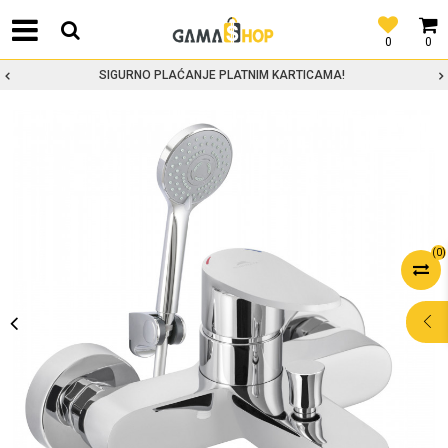
0
0
SIGURNO PLAĆANJE PLATNIM KARTICAMA!
(
0
)
POMOĆ PRI
KUPOVINI