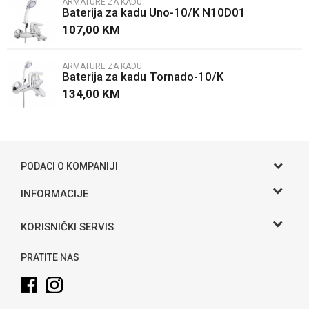
ARMATURE ZA KADU
Baterija za kadu Uno-10/K N10D01
Poruka
107,00
KM
ARMATURE ZA KADU
Baterija za kadu Tornado-10/K
134,00
KM
POŠALJI
PODACI O KOMPANIJI
Gama S doo
INFORMACIJE
O nama
Adresa
KORISNIČKI SERVIS
Hase bb, Bijeljina
Kontakt
Uslovi korišćenja i prodaje
Telefon:
PRATITE NAS
Politika privatnosti
065 146 845
Kako kupiti
Email:
info@gamasbn.net
Načini plaćanja