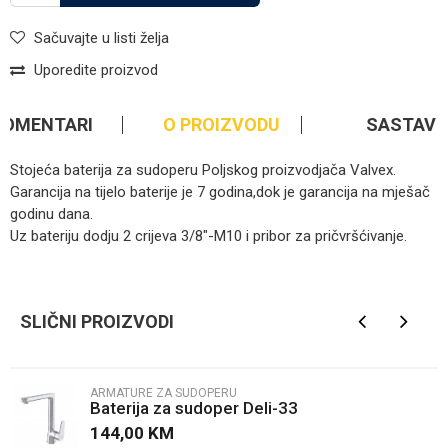
Sačuvajte u listi želja
Uporedite proizvod
KOMENTARI
O PROIZVODU
SASTAV
Stojeća baterija za sudoperu Poljskog proizvodjača Valvex.
Garancija na tijelo baterije je 7 godina,dok je garancija na mješač
godinu dana.
Uz bateriju dodju 2 crijeva 3/8"-M10 i pribor za pričvršćivanje.
Kategorija
Armature za sudoperu
Ime/Nadimak
Brendovi
Valvex
SLIČNI PROIZVODI
Email
ARMATURE ZA SUDOPERU
Baterija za sudoper Deli-33
Poruka
144,00
KM