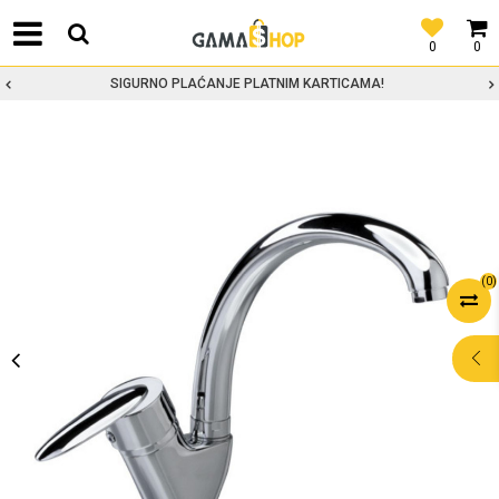
0
0
SIGURNO PLAĆANJE PLATNIM KARTICAMA!
(
0
)
POMOĆ PRI
KUPOVINI