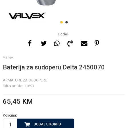
Za više informacija, pomoć
i porudžbine
1
2
065 146 845
Podeli
Radno vrijeme
Valvex
08 - 16h svaki dan osim
nedelje
Baterija za sudoperu Delta 2450070
ARMATURE ZA SUDOPERU
Pišite nam
Šifra artikla:
11693
info@gamasbn.net
65,45
KM
Količina:
DODAJ U KORPU