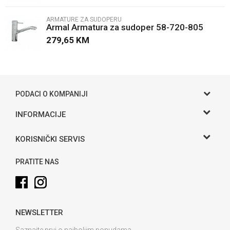
ARMATURE ZA SUDOPERU
Armal Armatura za sudoper 58-720-805
279,65
KM
POŠALJI
PODACI O KOMPANIJI
Gama S doo
INFORMACIJE
O nama
Adresa
KORISNIČKI SERVIS
Hase bb, Bijeljina
Kontakt
Uslovi korišćenja i prodaje
Telefon:
PRATITE NAS
Politika privatnosti
065 146 845
Kako kupiti
Email:
info@gamasbn.net
Načini plaćanja
NEWSLETTER
Plaćanje karticama
Račun
Unicredit Bank A.D. Banja Luka
Isporuka