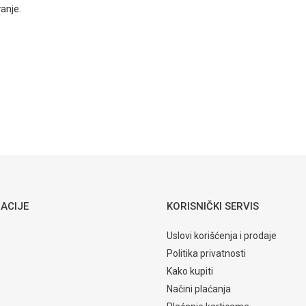
Baterija za
anje.
sudoper sa 3
cijevi
udoperu
Email
Standard
8888
83,30
KM
ARMATURE ZA SUDOPERU
Baterija za
sudoperu
zidna Grande
2450560
ACIJE
KORISNIČKI SERVIS
Uslovi korišćenja i prodaje
Politika privatnosti
Kako kupiti
Načini plaćanja