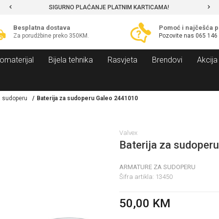
SIGURNO PLAĆANJE PLATNIM KARTICAMA!
Besplatna dostava
Pomoć i najčešća p
Za porudžbine preko 350KM.
Pozovite nas
065 146
omaterijal
Bijela tehnika
Rasvjeta
Brendovi
Akcija
a sudoperu
Baterija za sudoperu Galeo 2441010
Valvex
Baterija za sudoper
ARMATURE ZA SUDOPERU
Šifra artikla:
13450
50,00
KM