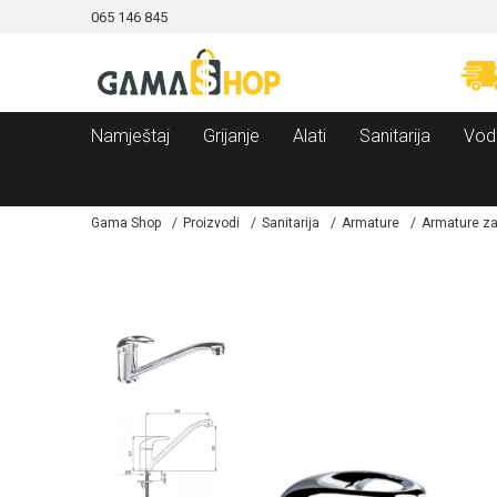
065 146 845
CAMA!
MOGUĆNOST BESPLATNE ISPORUKE!
Namještaj
Grijanje
Alati
Sanitarija
Vod
Gama Shop
Proizvodi
Sanitarija
Armature
Armature z