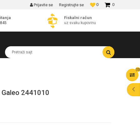
0
0
Prijavite se
Registrujte se
MOGUĆNOST BESPLATNE ISPORUKE!
itanja
Fiskalni račun
 845
uz svaku kupovinu
Pretraži sajt
(
0
)
u Galeo 2441010
POMOĆ PRI
KUPOVINI