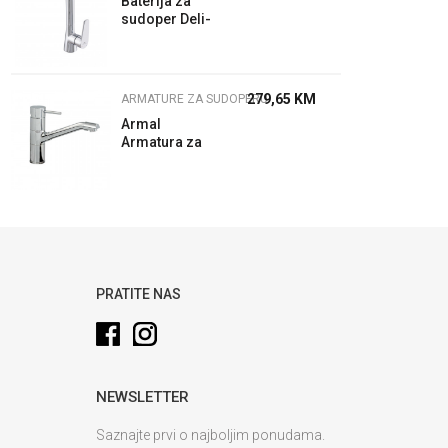
Baterija za
sudoper Deli-
33
279,65
KM
ARMATURE ZA SUDOPERU
Armal
Armatura za
sudoper 58-
720-805
PRATITE NAS
NEWSLETTER
Saznajte prvi o najboljim ponudama.