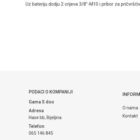
Uz bateriju dodju 2 crijeva 3/8"-M10 i pribor za pričvršćiv
Kategorija
Armature za s
Ime/Nadimak
Brendovi
Valvex
Poruka
POŠALJI
PODACI O KOMPANIJI
INFORM
Gama S doo
O nama
Adresa
Kontakt
Hase bb, Bijeljina
Telefon:
065 146 845