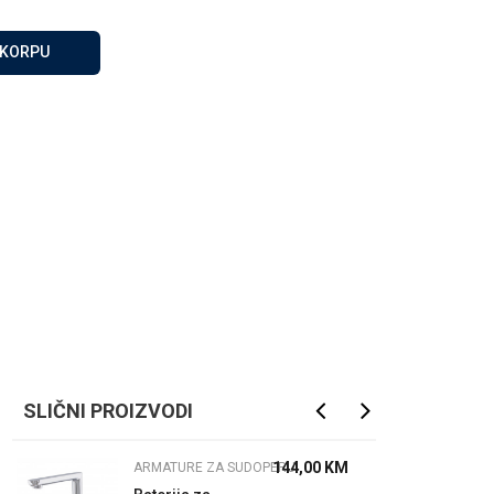
Za više informacija, pomoć
i porudžbine
 KORPU
065 146 845
Radno vrijeme
08 - 16h svaki dan osim
nedelje
Pišite nam
info@gamasbn.net
SLIČNI PROIZVODI
144,00
KM
ARMATURE ZA SUDOPERU