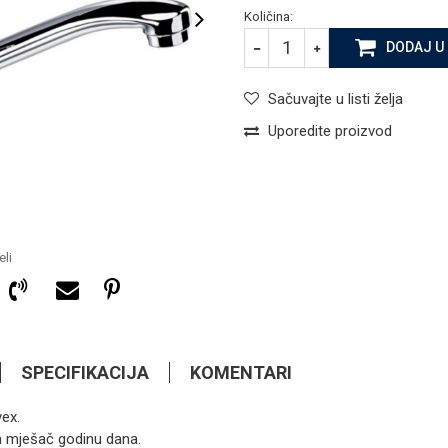
Količina:
DODAJ U
Sačuvajte u listi želja
Uporedite proizvod
li
SPECIFIKACIJA
KOMENTARI
vex.
112,55
KM
ARMATURE ZA SUDOPERU
 na mješač godinu dana.