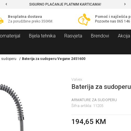
SIGURNO PLAĆANJE PLATNIM KARTICAMA!
Besplatna dostava
Pomoć i najčešća p
Za porudžbine preko 350KM.
Pozovite nas
065 146
omaterijal
Bijela tehnika
Rasvjeta
Brendovi
Akcija
a sudoperu
Baterija za sudoperu Vegane 2451600
Valvex
Baterija za sudope
ARMATURE ZA SUDOPERU
Šifra artikla:
11205
194,65
KM