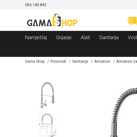
065 146 845
CAMA!
MOGUĆNOST BESPLATNE ISPORUKE!
Namještaj
Grijanje
Alati
Sanitarija
Vod
Gama Shop
Proizvodi
Sanitarija
Armature
Armature z