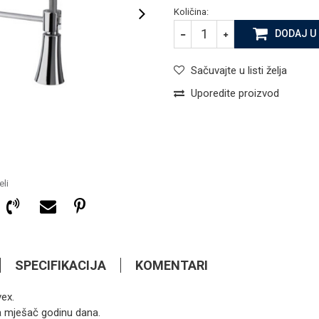
Količina:
DODAJ U
Sačuvajte u listi želja
Uporedite proizvod
li
SPECIFIKACIJA
KOMENTARI
vex.
112,55
KM
ARMATURE ZA SUDOPERU
 na mješač godinu dana.