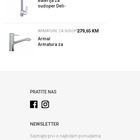
Baterija za
sudoper Deli-
33
279,65
KM
ARMATURE ZA SUDOPERU
Armal
Armatura za
sudoper 58-
720-805
PRATITE NAS
NEWSLETTER
Saznajte prvi o najboljim ponudama.