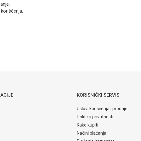
Baterija za
anje.
sudoper sa 3
 korišćenja.
cijevi
Standard
udoperu
Email
8888
83,30
KM
ARMATURE ZA SUDOPERU
Baterija za
sudoperu
zidna Grande
2450560
ACIJE
KORISNIČKI SERVIS
Uslovi korišćenja i prodaje
Politika privatnosti
Kako kupiti
Načini plaćanja