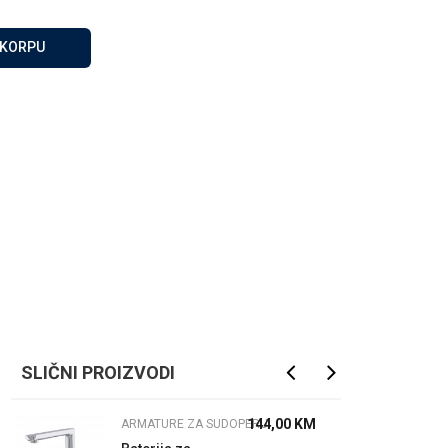
Za više informacija, pomoć
i porudžbine
 KORPU
065 146 845
Radno vrijeme
08 - 16h svaki dan osim
nedelje
Pišite nam
info@gamasbn.net
SLIČNI PROIZVODI
144,00
KM
ARMATURE ZA SUDOPERU