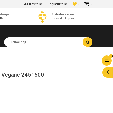
0
0
Prijavite se
Registrujte se
MOGUĆNOST BESPLATNE ISPORUKE!
itanja
Fiskalni račun
 845
uz svaku kupovinu
Pretraži sajt
(
0
)
ru Vegane 2451600
POMOĆ PRI
KUPOVINI