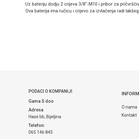
Uz bateriju dodju 2 crijeva 3/8"-M10 i pribor za pričvršćiv
Ova baterija ima ručicu i crijevo za izvlačenja radi lakšeg
Kategorija
Armature za s
Ime/Nadimak
Brendovi
Valvex
Poruka
PODACI O KOMPANIJI
POŠALJI
INFORM
Gama S doo
O nama
Adresa
Kontakt
Hase bb, Bijeljina
Telefon:
065 146 845