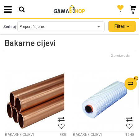
0
0
SIGURNO PLAĆANJE PLATNIM KARTICAMA!
Filteri
Sortiraj
Bakarne cijevi
2 proizvoda
(
0
)
BAKARNE CIJEVI
380
BAKARNE CIJEVI
1640