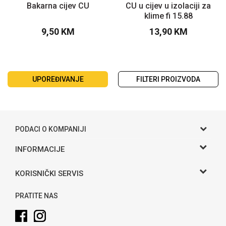
Bakarna cijev CU
CU u cijev u izolaciji za
klime fi 15.88
9,50
KM
13,90
KM
UPOREĐIVANJE
FILTERI PROIZVODA
PODACI O KOMPANIJI
Gama S doo
INFORMACIJE
O nama
Adresa
KORISNIČKI SERVIS
Hase bb, Bijeljina
Kontakt
Uslovi korišćenja i prodaje
Telefon:
PRATITE NAS
Politika privatnosti
065 146 845
Kako kupiti
Email: