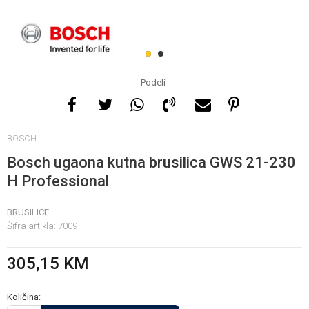
Za više informacija, pomoć
i porudžbine
1
2
065 146 845
Podeli
Radno vrijeme
BOSCH
08 - 16h svaki dan osim
nedelje
Bosch ugaona kutna brusilica GWS 21-230
H Professional
Pišite nam
BRUSILICE
info@gamasbn.net
Šifra artikla:
7009
305,15
KM
Količina: