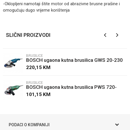
-Oklopljeni namotaji štite motor od abrazivne brusne prašine i
omogućuju dugo vrijeme korištenja
Kategorija
Brusilice
Ime/Nadimak
Brendovi
BOSCH
SLIČNI PROIZVODI
Email
BRUSILICE
BOSCH ugaona kutna brusilica GWS 20-230
Poruka
H
220,15
KM
BRUSILICE
BOSCH ugaona kutna brusilica PWS 720-
115
101,15
KM
POŠALJI
PODACI O KOMPANIJI