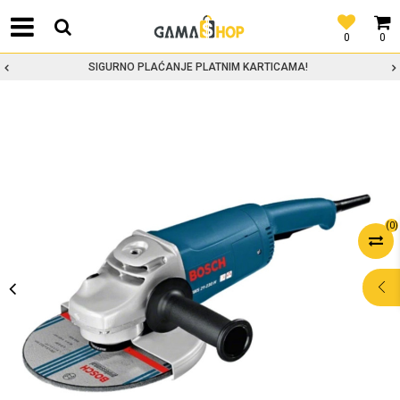
0
0
SIGURNO PLAĆANJE PLATNIM KARTICAMA!
(
0
)
POMOĆ PRI
KUPOVINI