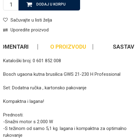
DODAJ U KORPU
Sačuvajte u listi želja
Uporedite proizvod
KOMENTARI
O PROIZVODU
SASTAV
Kataloški broj: 0 601 852 008
Bosch ugaona kutna brusilica GWS 21-230 H Professional
Set: Dodatna ručka , kartonsko pakovanje
Kompaktna i lagana!
Prednosti:
-Snažni motor s 2.000 W
-S težinom od samo 5,1 kg. lagana i kompaktna za optimalno
rukovanje