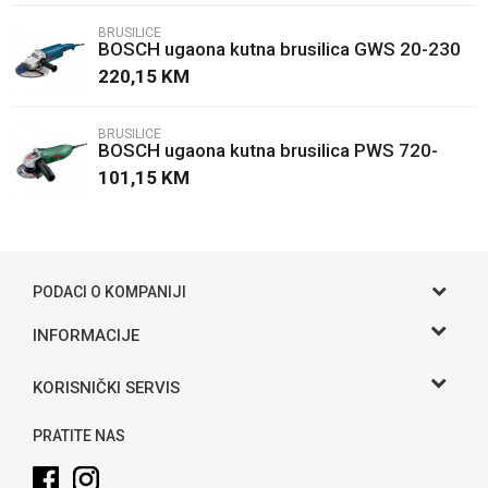
BRUSILICE
BOSCH ugaona kutna brusilica GWS 20-230
Poruka
H
220,15
KM
BRUSILICE
BOSCH ugaona kutna brusilica PWS 720-
115
101,15
KM
POŠALJI
PODACI O KOMPANIJI
Gama S doo
INFORMACIJE
O nama
Adresa
KORISNIČKI SERVIS
Hase bb, Bijeljina
Kontakt
Uslovi korišćenja i prodaje
Telefon:
PRATITE NAS
Politika privatnosti
065 146 845
Kako kupiti