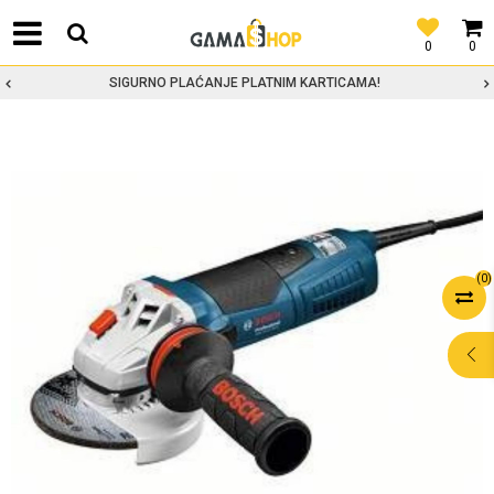
0
0
SIGURNO PLAĆANJE PLATNIM KARTICAMA!
(
0
)
POMOĆ PRI
KUPOVINI