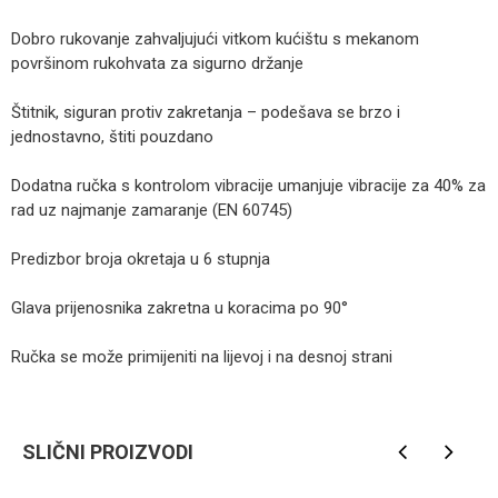
Dobro rukovanje zahvaljujući vitkom kućištu s mekanom
površinom rukohvata za sigurno držanje
Štitnik, siguran protiv zakretanja – podešava se brzo i
jednostavno, štiti pouzdano
Dodatna ručka s kontrolom vibracije umanjuje vibracije za 40% za
rad uz najmanje zamaranje (EN 60745)
Predizbor broja okretaja u 6 stupnja
Glava prijenosnika zakretna u koracima po 90°
Ručka se može primijeniti na lijevoj i na desnoj strani
Kategorija
Brusilice
Ime/Nadimak
Brendovi
BOSCH
SLIČNI PROIZVODI
Email