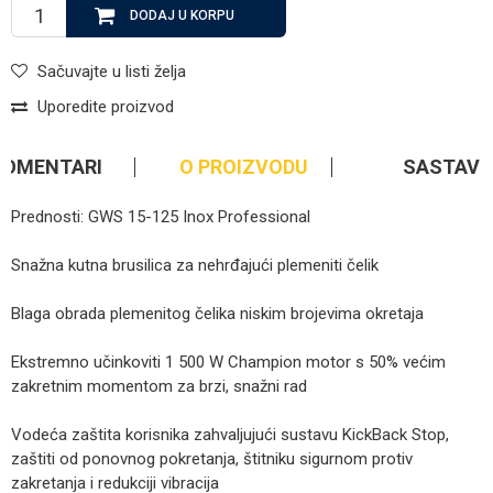
DODAJ U KORPU
Sačuvajte u listi želja
Uporedite proizvod
KOMENTARI
O PROIZVODU
SASTAV
Prednosti: GWS 15-125 Inox Professional
Snažna kutna brusilica za nehrđajući plemeniti čelik
Blaga obrada plemenitog čelika niskim brojevima okretaja
Ekstremno učinkoviti 1 500 W Champion motor s 50% većim
zakretnim momentom za brzi, snažni rad
Vodeća zaštita korisnika zahvaljujući sustavu KickBack Stop,
zaštiti od ponovnog pokretanja, štitniku sigurnom protiv
zakretanja i redukciji vibracija