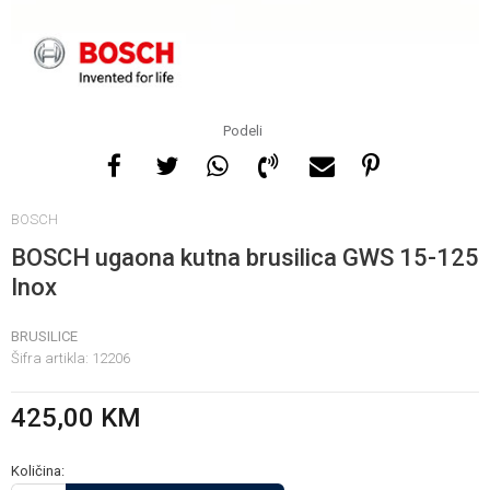
Za više informacija, pomoć
i porudžbine
065 146 845
Podeli
Radno vrijeme
BOSCH
08 - 16h svaki dan osim
nedelje
BOSCH ugaona kutna brusilica GWS 15-125
Inox
Pišite nam
BRUSILICE
info@gamasbn.net
Šifra artikla:
12206
425,00
KM
Količina: